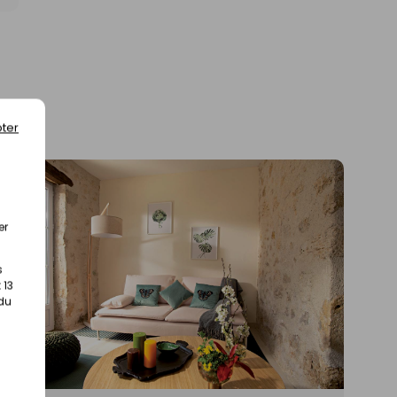
ter
er
s
 13
 du