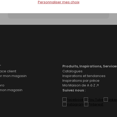
Personnaliser mes choix
Nettoyer une toiture en tuile
T
Produits, Inspirations, Service
ce client
Catalogues
er mon magasin
Inspirations et tendances
Inspirations par pièce
pro
Ma Maison de A à Z
 mon magasin
Suivez nous :