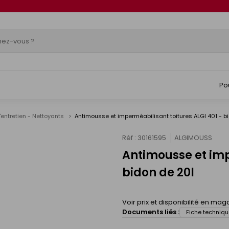
Po
'entretien - Nettoyants
Antimousse et imperméabilisant toitures ALGI 401 - b
Réf : 30161595
ALGIMOUSS
Antimousse et imp
s
bidon de 20l
Voir prix et disponibilité en mag
Documents liés :
Fiche techniqu