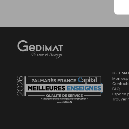
Gedimat
- AU COEUR DE L'OUVRAGE
GEDIMA
Mon espa
Contact
FAQ
Espace 
Trouver