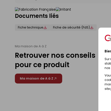
Documents liés
Fiche technique
Fiche de sécurité (FdS)
Ma maison de A à Z
Bie
Retrouver nos conseils
Sur 
pour ce produit
stat
nos 
Vous
Ma maison de A à Z
cook
mois
site