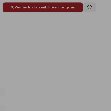
Vérifier la disponibilité en magasin
ugmenter
Enregistrer
e
comme
liste