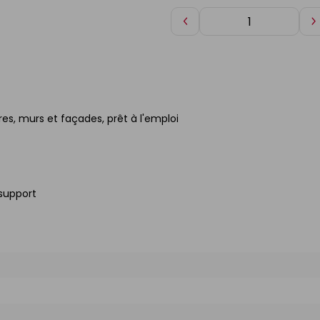
Diminuer
A
de
d
1
1
es, murs et façades, prêt à l'emploi
 support