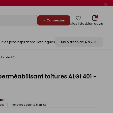
Fer
le
flas
info
0
Connexion
Mes listes
Mon devis
ur les pros
Inspirations
Catalogues
Ma Maison de A à Z
idon de 20l
erméabilisant toitures ALGI 401 -
asin
e
Fiche de sécurité (FdS)