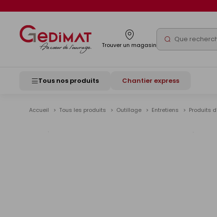
Panneau de gestion des cookies
Rechercher
Trouver un magasin
Tous nos produits
Chantier express
Accueil
Tous les produits
Outillage
Entretiens
Produits d
Voir
les
image