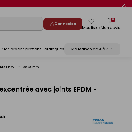
Fer
le
flas
info
0
Connexion
Mes listes
Mon devis
ur les pros
Inspirations
Catalogues
Ma Maison de A à Z
oints EPDM - 200x160mm
xcentrée avec joints EPDM -
asin