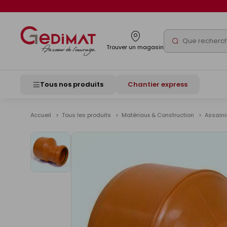
Panneau de gestion des cookies
Rechercher
Trouver un magasin
Tous nos produits
Chantier express
Accueil
Tous les produits
Matériaux & Construction
Assain
Voir
les
images