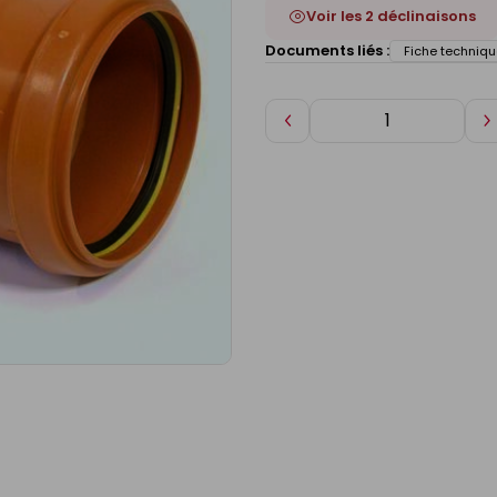
Voir les 2 déclinaisons
Documents liés :
Fiche techniqu
Diminuer
A
de
d
1
1