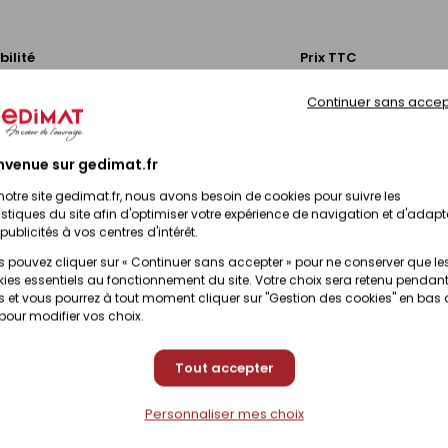
bilité
Prix TTC
Continuer sans accep
Prix en magasin
nibilité selon magasin
(contactez votre magas
nvenue sur gedimat.fr
Prix en magasin
nibilité selon magasin
(contactez votre magas
notre site gedimat.fr, nous avons besoin de cookies pour suivre les
istiques du site afin d'optimiser votre expérience de navigation et d'adapt
publicités à vos centres d'intérêt.
 pouvez cliquer sur « Continuer sans accepter » pour ne conserver que le
ies essentiels au fonctionnement du site. Votre choix sera retenu pendant
 et vous pourrez à tout moment cliquer sur "Gestion des cookies" en bas
 pour modifier vos choix.
Tout accepter
Personnaliser mes choix