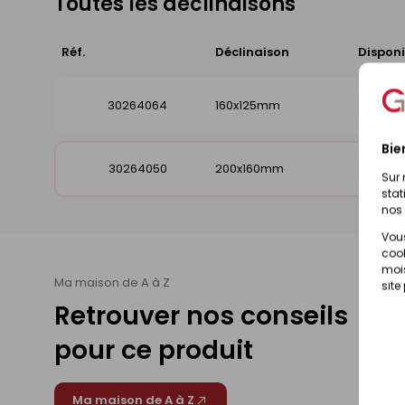
Toutes les déclinaisons
Réf.
Déclinaison
Disponi
30264064
160x125mm
Dispo
Bie
30264050
200x160mm
Dispo
Sur 
stat
nos 
Vous
cook
mois
Ma maison de A à Z
site
Retrouver nos conseils
pour ce produit
Ma maison de A à Z