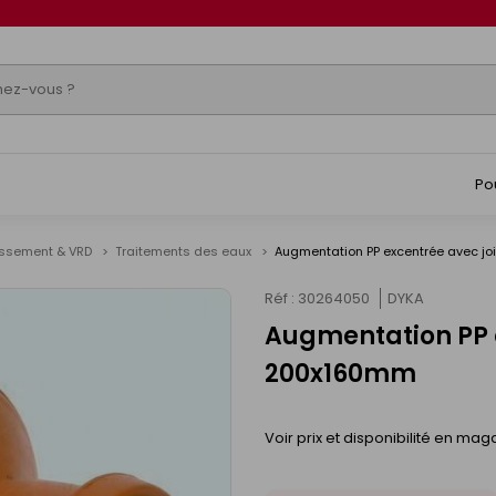
Po
issement & VRD
Traitements des eaux
Augmentation PP excentrée avec j
Réf : 30264050
DYKA
Augmentation PP e
200x160mm
Voir prix et disponibilité en mag