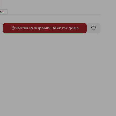
e
Vérifier la disponibilité en magasin
ugmenter
Enregistrer
e
comme
liste