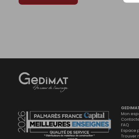
Gedimat
- AU COEUR DE L'OUVRAGE
GEDIMA
Mon espa
Contact
FAQ
Espace 
Trouver