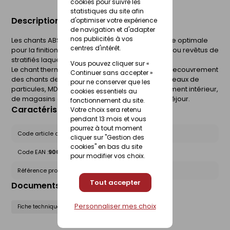
cookies pour suivre les
statistiques du site afin
Description du produit
d'optimiser votre expérience
de navigation et d'adapter
nos publicités à vos
Les chants ABS PerfectSense sont la touche finale optimale
centres d'intérêt.
pour la finition des chants des panneaux laqués ou revêtus de
stratifiés laqués PerfectSense mats et brillants.
Vous pouvez cliquer sur «
Le chant thermoplastique ABS est utilisé pour le recouvrement
Continuer sans accepter »
des chants des panneaux à base de bois (panneaux de
pour ne conserver que les
particules, MDF, panneaux alvéolaires). Agencement intérieur,
cookies essentiels au
de magasins et stands, bureau et meubles de séjour.
fonctionnement du site.
Caractéristiques du produit
Votre choix sera retenu
pendant 13 mois et vous
pourrez à tout moment
Code article chez le fournisseur :
1196797
cliquer sur "Gestion des
cookies" en bas du site
Code EAN :
9009986847914
pour modifier vos choix.
Référence produit nationale Gedimat :
30568085
Tout accepter
Documents liés
Personnaliser mes choix
Fiche technique