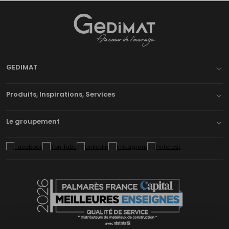
Gedimat
- AU COEUR DE L'OUVRAGE
GEDIMAT
Produits, Inspirations, Services
Le groupement