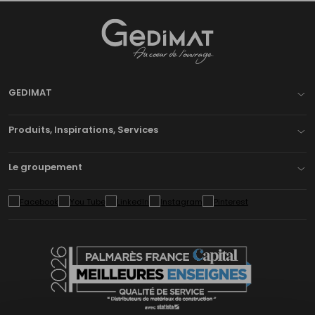
Gedimat
- AU COEUR DE L'OUVRAGE
GEDIMAT
Produits, Inspirations, Services
Le groupement