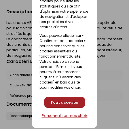
cookies pour suivre les
statistiques du site afin
Description du produit
d'optimiser votre expérience
de navigation et d'adapter
nos publicités à vos
Les chants ABS PerfectSense sont la touche finale optimale
centres d'intérêt.
pour la finition des chants des panneaux laqués ou revêtus de
stratifiés laqués PerfectSense mats et brillants.
Vous pouvez cliquer sur «
Le chant thermoplastique ABS est utilisé pour le recouvrement
Continuer sans accepter »
des chants des panneaux à base de bois (panneaux de
pour ne conserver que les
particules, MDF, panneaux alvéolaires). Agencement intérieur,
cookies essentiels au
de magasins et stands, bureau et meubles de séjour.
fonctionnement du site.
Caractéristiques du produit
Votre choix sera retenu
pendant 13 mois et vous
pourrez à tout moment
Code article chez le fournisseur :
1710255
cliquer sur "Gestion des
cookies" en bas du site
Code EAN :
9010771423503
pour modifier vos choix.
Référence produit nationale Gedimat :
30568091
Tout accepter
Documents liés
Personnaliser mes choix
Fiche technique