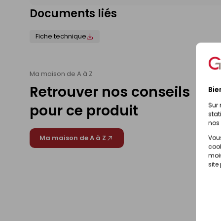
Documents liés
Fiche technique
Ma maison de A à Z
Retrouver nos conseils
Bie
Sur 
pour ce produit
stat
nos 
Vous
Ma maison de A à Z
cook
mois
site