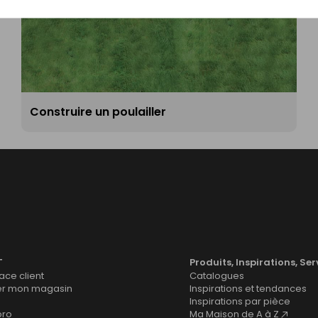
Construire un poulailler
T
Produits, Inspirations, Ser
ce client
Catalogues
er mon magasin
Inspirations et tendances
Inspirations par pièce
pro
Ma Maison de A à Z