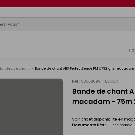
Po
Bandes de chant
Bande de chant ABS PerfectSense PM U732 gris macadam 
Réf : 30568093
EGGER
Bande de chant AB
macadam - 75m 2
Voir prix et disponibilité en mag
Documents liés :
Fiche techniqu