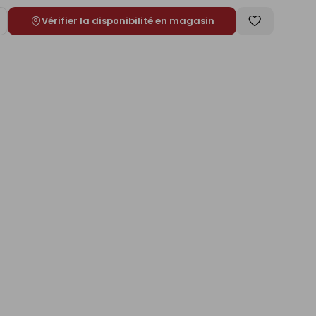
Vérifier la disponibilité en magasin
ugmenter
Enregistrer
e
comme
liste