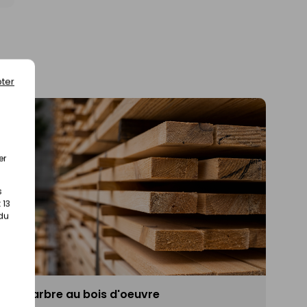
ter
er
s
 13
 du
De l'arbre au bois d'oeuvre