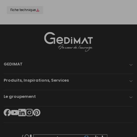
Fiche technique
Gedimat
- AU COEUR DE L'OUVRAGE
GEDIMAT
Produits, Inspirations, Services
Le groupement