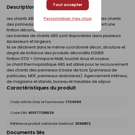
Tout accepter
Description du produit
Personnaliser mes choix
Les chants ABS s'utilisent pour le recouvrement des chants
des panneaux à base de bois revêtus et apportent une
finition décorative coordonnée.
Les bandes de chants ABS sont disponibles dans plusieurs
épaisseurs et largeurs.
Ils se déclinent dans le même coordonné décor, structure et
degré de brillance des produits décoratifs EGGER.
Finition ST12 = Omnipore Matt, touché doux et soyeux.
Le chant thermoplastique ABS est utilisé pour le recouvrement
des chants des panneaux à base de bois (panneaux de
particules, MDF, panneaux alvéolaires). Agencement intérieur,
de magasins et stands, bureau et meubles de séjour.
Caractéristiques du produit
Code article chez le fournisseur :
1704094
Code EAN :
9010771386129
Référence produit nationale Gedimat :
30568113
Documents liés