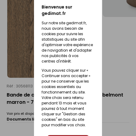
Bienvenue sur
gedimat.fr
Sur notre site gedimat.fr,
nous avons besoin de
cookies pour suivre les
statistiques du site afin
d'optimiser votre expérience
de navigation et d'adapter
nos publicités à vos
centres d'intérêt.
Vous pouvez cliquer sur «
Continuer sans accepter »
pour ne conserver que les
Réf : 30568113
EGGER
cookies essentiels au
fonctionnement du site.
Bande de chant ABS ST12 H1303 chêne belmont
Votre choix sera retenu
marron - 75m 23 x 0,8 mm
pendant 13 mois et vous
pourrez à tout moment
Voir prix et disponibilité en magasin
cliquer sur "Gestion des
Documents liés :
cookies" en bas du site
Fiche technique
pour modifier vos choix.