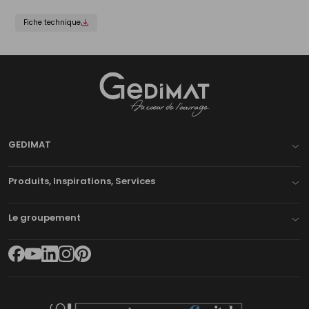
Fiche technique
Gedimat
- AU COEUR DE L'OUVRAGE
GEDIMAT
Produits, Inspirations, Services
Le groupement