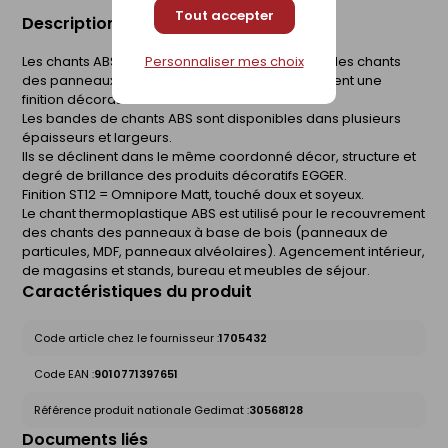
Tout accepter
Description du produit
Personnaliser mes choix
Les chants ABS s'utilisent pour le recouvrement des chants
des panneaux à base de bois revêtus et apportent une
finition décorative coordonnée.
Les bandes de chants ABS sont disponibles dans plusieurs
épaisseurs et largeurs.
Ils se déclinent dans le même coordonné décor, structure et
degré de brillance des produits décoratifs EGGER.
Finition ST12 = Omnipore Matt, touché doux et soyeux.
Le chant thermoplastique ABS est utilisé pour le recouvrement
des chants des panneaux à base de bois (panneaux de
particules, MDF, panneaux alvéolaires). Agencement intérieur,
de magasins et stands, bureau et meubles de séjour.
Caractéristiques du produit
Code article chez le fournisseur :
1705432
Code EAN :
9010771397651
Référence produit nationale Gedimat :
30568128
Documents liés