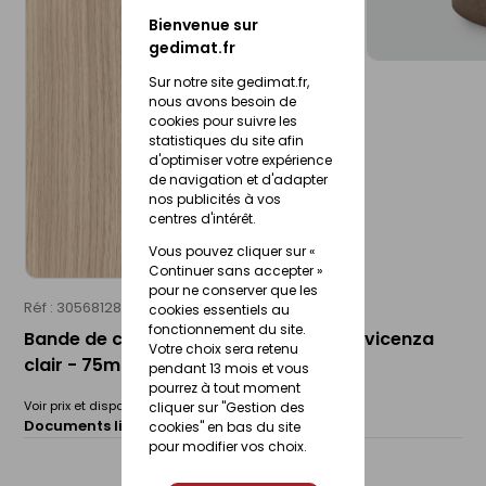
Bienvenue sur
gedimat.fr
Sur notre site gedimat.fr,
nous avons besoin de
cookies pour suivre les
statistiques du site afin
d'optimiser votre expérience
de navigation et d'adapter
nos publicités à vos
centres d'intérêt.
Vous pouvez cliquer sur «
Continuer sans accepter »
pour ne conserver que les
Réf : 30568128
EGGER
cookies essentiels au
fonctionnement du site.
Bande de chant ABS ST12 H3165 chêne vicenza
Votre choix sera retenu
clair - 75m 23 x 2 mm
pendant 13 mois et vous
pourrez à tout moment
Voir prix et disponibilité en magasin
cliquer sur "Gestion des
Documents liés :
cookies" en bas du site
Fiche technique
pour modifier vos choix.