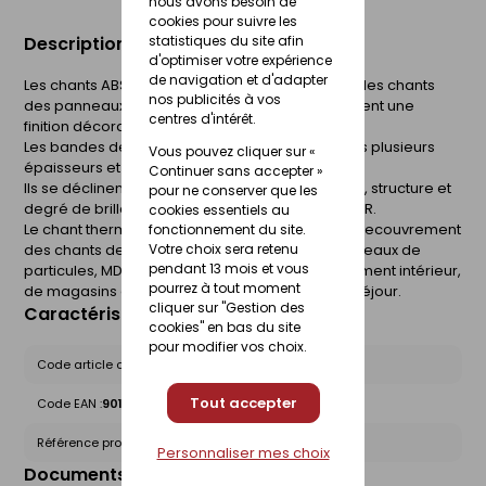
nous avons besoin de
cookies pour suivre les
statistiques du site afin
Description du produit
d'optimiser votre expérience
de navigation et d'adapter
Les chants ABS s'utilisent pour le recouvrement des chants
nos publicités à vos
des panneaux à base de bois revêtus et apportent une
centres d'intérêt.
finition décorative coordonnée.
Les bandes de chants ABS sont disponibles dans plusieurs
Vous pouvez cliquer sur «
épaisseurs et largeurs.
Continuer sans accepter »
Ils se déclinent dans le même coordonné décor, structure et
pour ne conserver que les
degré de brillance des produits décoratifs EGGER.
cookies essentiels au
Le chant thermoplastique ABS est utilisé pour le recouvrement
fonctionnement du site.
Votre choix sera retenu
des chants des panneaux à base de bois (panneaux de
pendant 13 mois et vous
particules, MDF, panneaux alvéolaires). Agencement intérieur,
pourrez à tout moment
de magasins et stands, bureau et meubles de séjour.
cliquer sur "Gestion des
Caractéristiques du produit
cookies" en bas du site
pour modifier vos choix.
Code article chez le fournisseur :
1667559
Tout accepter
Code EAN :
9010771128057
Référence produit nationale Gedimat :
30568168
Personnaliser mes choix
Documents liés