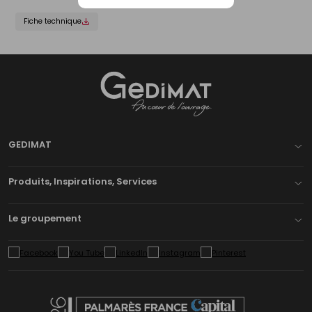
Fiche technique
Gedimat
- AU COEUR DE L'OUVRAGE
GEDIMAT
Produits, Inspirations, Services
Le groupement