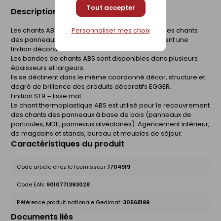
Tout accepter
Description du produit
Personnaliser mes choix
Les chants ABS s'utilisent pour le recouvrement des chants
des panneaux à base de bois revêtus et apportent une
finition décorative coordonnée.
Les bandes de chants ABS sont disponibles dans plusieurs
épaisseurs et largeurs.
Ils se déclinent dans le même coordonné décor, structure et
degré de brillance des produits décoratifs EGGER.
Finition ST9 = lisse mat.
Le chant thermoplastique ABS est utilisé pour le recouvrement
des chants des panneaux à base de bois (panneaux de
particules, MDF, panneaux alvéolaires). Agencement intérieur,
de magasins et stands, bureau et meubles de séjour.
Caractéristiques du produit
Code article chez le fournisseur :
1704919
Code EAN :
9010771393028
Référence produit nationale Gedimat :
30568199
Documents liés