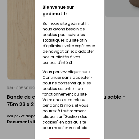
Bienvenue sur
gedimat.fr
Sur notre site gedimat.fr,
nous avons besoin de
cookies pour suivre les
statistiques du site afin
d'optimiser votre expérience
de navigation et d'adapter
nos publicités à vos
centres d'intérêt.
Vous pouvez cliquer sur «
Continuer sans accepter »
pour ne conserver que les
Réf : 30568199
EGGER
cookies essentiels au
fonctionnement du site.
Bande de chant ABS ST9 H1732 bouleau sable -
Votre choix sera retenu
75m 23 x 2 mm
pendant 13 mois et vous
pourrez à tout moment
Voir prix et disponibilité en magasin
cliquer sur "Gestion des
Documents liés :
cookies" en bas du site
Fiche technique
pour modifier vos choix.