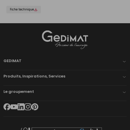
Fiche technique
Gedimat
- AU COEUR DE L'OUVRAGE
GEDIMAT
Produits, Inspirations, Services
Le groupement