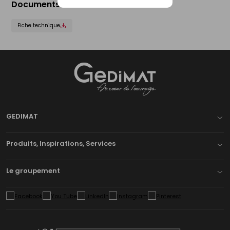
Documents liés
Fiche technique
Gedimat
- AU COEUR DE L'OUVRAGE
GEDIMAT
Produits, Inspirations, Services
Le groupement