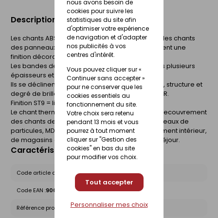
nous avons besoin de
cookies pour suivre les
Description du produit
statistiques du site afin
d'optimiser votre expérience
de navigation et d'adapter
Les chants ABS s'utilisent pour le recouvrement des chants
nos publicités à vos
des panneaux à base de bois revêtus et apportent une
centres d'intérêt.
finition décorative coordonnée.
Les bandes de chants ABS sont disponibles dans plusieurs
Vous pouvez cliquer sur «
épaisseurs et largeurs.
Continuer sans accepter »
Ils se déclinent dans le même coordonné décor, structure et
pour ne conserver que les
degré de brillance des produits décoratifs EGGER.
cookies essentiels au
Finition ST9 = lisse mat.
fonctionnement du site.
Le chant thermoplastique ABS est utilisé pour le recouvrement
Votre choix sera retenu
des chants des panneaux à base de bois (panneaux de
pendant 13 mois et vous
particules, MDF, panneaux alvéolaires). Agencement intérieur,
pourrez à tout moment
de magasins et stands, bureau et meubles de séjour.
cliquer sur "Gestion des
cookies" en bas du site
Caractéristiques du produit
pour modifier vos choix.
Code article chez le fournisseur :
936776
Tout accepter
Code EAN :
9009094035081
Personnaliser mes choix
Référence produit nationale Gedimat :
30568202