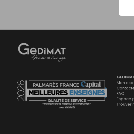
Gedimat
- AU COEUR DE L'OUVRAGE
GEDIMA
Mon espa
Contact
FAQ
Espace 
Trouver