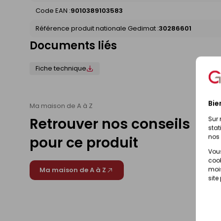
Code EAN :
9010389103583
Référence produit nationale Gedimat :
30286601
Documents liés
Fiche technique
Bie
Ma maison de A à Z
Retrouver nos conseils
Sur 
stat
nos 
pour ce produit
Vous
cook
mois
Ma maison de A à Z
site