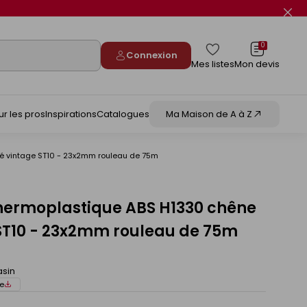
Fer
le
flas
info
0
Connexion
Mes listes
Mon devis
ur les pros
Inspirations
Catalogues
Ma Maison de A à Z
é vintage ST10 - 23x2mm rouleau de 75m
hermoplastique ABS H1330 chêne
 ST10 - 23x2mm rouleau de 75m
asin
e