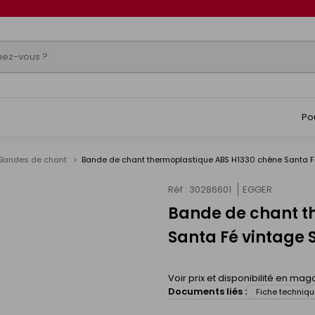
Po
Bandes de chant
Bande de chant thermoplastique ABS H1330 chêne Santa F
Réf : 30286601
EGGER
Bande de chant t
s
Santa Fé vintage
Voir prix et disponibilité en mag
Documents liés :
Fiche techniqu