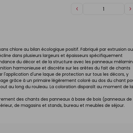
Diminuer
A
de
d
1
1
ns chlore au bilan écologique positif. Fabriqué par extrusion ou
 décline dans plusieurs largeurs et épaisseurs spécifiquement
pondance du décor et de la structure avec les panneaux mélami
 finition harmonieuse et discrète sur les arêtes du fait de chants
 l'application d'une laque de protection sur tous les décors, y
llage grâce à un primaire légèrement coloré au dos du chant po
n tout au long du rouleau. La coloration disparaît au moment de l
ouvrement des chants des panneaux à base de bois (panneaux de
érieur, de magasins et stands, bureau et meubles de séjour.