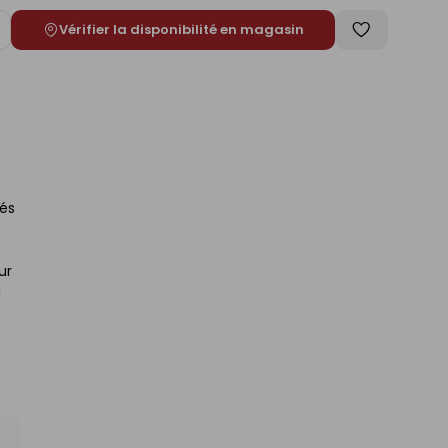
Vérifier la disponibilité en magasin
ugmenter
Enregistrer
e
comme
liste
nés
ur
a