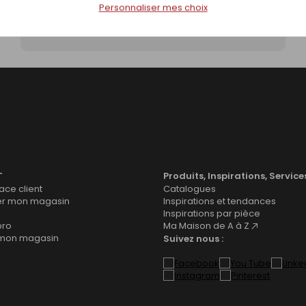
Personnaliser mes choix
De l'arbre au bois d'oeuvre
T
Produits, Inspirations, Service
ce client
Catalogues
er mon magasin
Inspirations et tendances
Inspirations par pièce
pro
Ma Maison de A à Z
 mon magasin
Suivez nous :