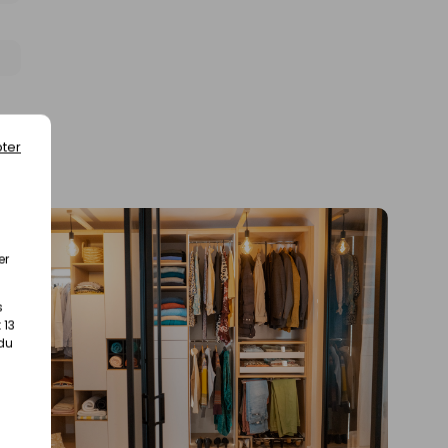
ter
er
s
 13
 du