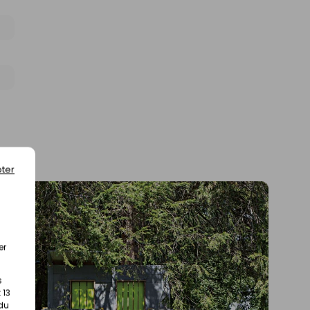
ter
er
s
 13
 du