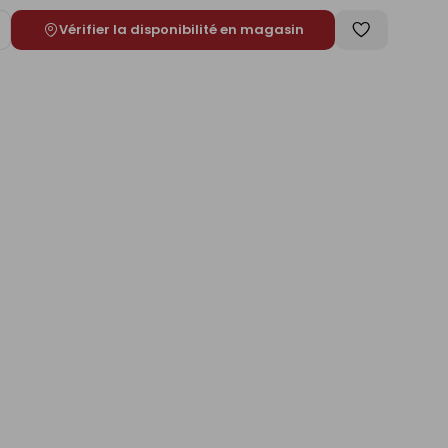
Vérifier la disponibilité en magasin
ugmenter
Enregistrer
e
comme
liste