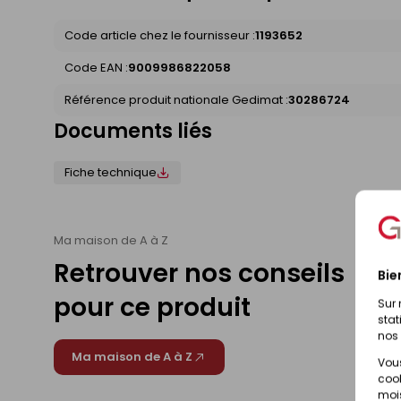
Code article chez le fournisseur :
1193652
Code EAN :
9009986822058
Référence produit nationale Gedimat :
30286724
Documents liés
Fiche technique
Ma maison de A à Z
Retrouver nos conseils
Bie
pour ce produit
Sur 
stat
nos 
Ma maison de A à Z
Vous
cook
mois