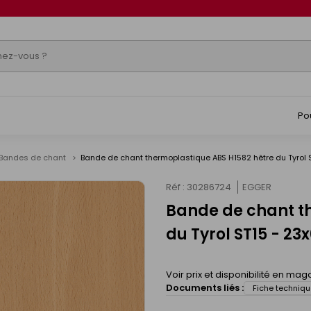
Po
Bandes de chant
Bande de chant thermoplastique ABS H1582 hêtre du Tyrol
Réf : 30286724
EGGER
Bande de chant t
du Tyrol ST15 - 2
Voir prix et disponibilité en mag
Documents liés :
Fiche techniqu