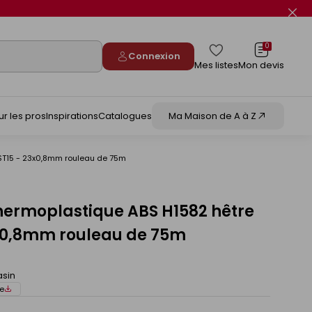
Fer
le
flas
info
0
Connexion
Mes listes
Mon devis
ur les pros
Inspirations
Catalogues
Ma Maison de A à Z
 ST15 - 23x0,8mm rouleau de 75m
hermoplastique ABS H1582 hêtre
3x0,8mm rouleau de 75m
asin
e