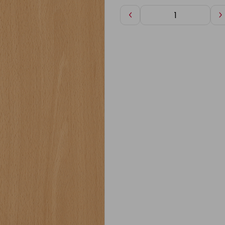
Diminuer
A
de
d
1
1