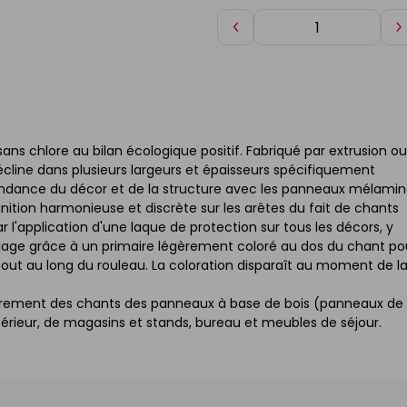
Diminuer
A
de
d
1
1
ns chlore au bilan écologique positif. Fabriqué par extrusion ou
 décline dans plusieurs largeurs et épaisseurs spécifiquement
pondance du décor et de la structure avec les panneaux mélami
 finition harmonieuse et discrète sur les arêtes du fait de chants
 l'application d'une laque de protection sur tous les décors, y
llage grâce à un primaire légèrement coloré au dos du chant po
n tout au long du rouleau. La coloration disparaît au moment de l
ouvrement des chants des panneaux à base de bois (panneaux de
érieur, de magasins et stands, bureau et meubles de séjour.