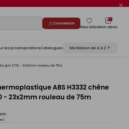
Fer
le
flas
info
0
Connexion
Mes listes
Mon devis
ur les pros
Inspirations
Catalogues
Ma Maison de A à Z
ka gris ST10 - 23x2mm rouleau de 75m
hermoplastique ABS H3332 chêne
10 - 23x2mm rouleau de 75m
asin
e