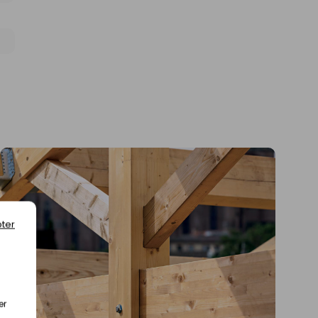
ter
er