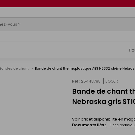
Po
Bandes de chant
Bande de chant thermoplastique ABS H3332 chêne Nebras
Réf : 25448788
EGGER
Bande de chant t
s
Nebraska gris ST
Voir prix et disponibilité en mag
Documents liés :
Fiche techniqu