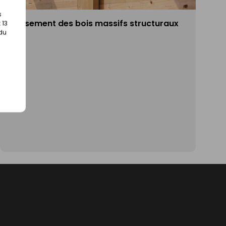
s
Classement des bois massifs structuraux
 13
 du