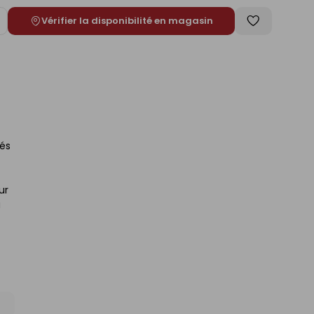
Vérifier la disponibilité en magasin
ugmenter
Enregistrer
e
comme
liste
nés
ur
a