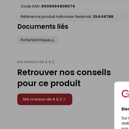
Code EAN :
9009094808074
Référence produit nationale Gedimat :
25448788
Documents liés
Fiche technique
Ma maison de A à Z
Retrouver nos conseils
pour ce produit
Ma maison de A à Z
Bie
Sur 
stat
nos 