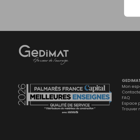
Gedimat
- AU COEUR DE L'OUVRAGE
GEDIMA
Mon espa
Contact
FAQ
Espace 
Trouver