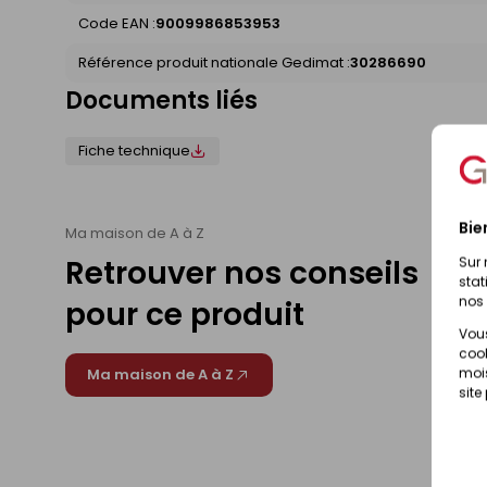
Code EAN :
9009986853953
Référence produit nationale Gedimat :
30286690
Documents liés
Fiche technique
Bie
Ma maison de A à Z
Retrouver nos conseils
Sur 
stat
nos 
pour ce produit
Vous
cook
mois
Ma maison de A à Z
site