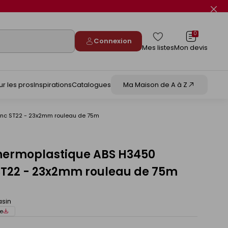
Fer
le
flas
info
0
Connexion
Mes listes
Mon devis
ur les pros
Inspirations
Catalogues
Ma Maison de A à Z
anc ST22 - 23x2mm rouleau de 75m
hermoplastique ABS H3450
ST22 - 23x2mm rouleau de 75m
asin
e