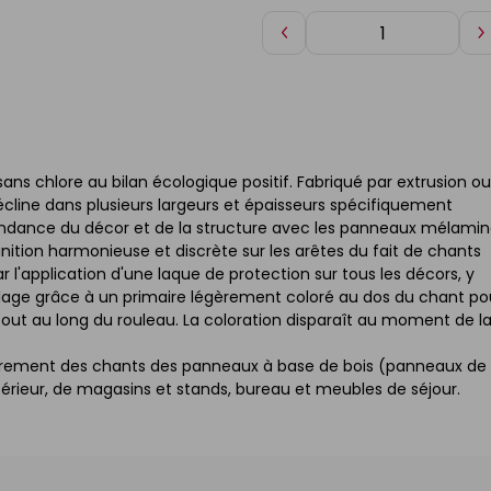
Diminuer
A
de
d
1
1
ns chlore au bilan écologique positif. Fabriqué par extrusion ou
 décline dans plusieurs largeurs et épaisseurs spécifiquement
pondance du décor et de la structure avec les panneaux mélami
 finition harmonieuse et discrète sur les arêtes du fait de chants
 l'application d'une laque de protection sur tous les décors, y
llage grâce à un primaire légèrement coloré au dos du chant po
n tout au long du rouleau. La coloration disparaît au moment de l
ouvrement des chants des panneaux à base de bois (panneaux de
érieur, de magasins et stands, bureau et meubles de séjour.