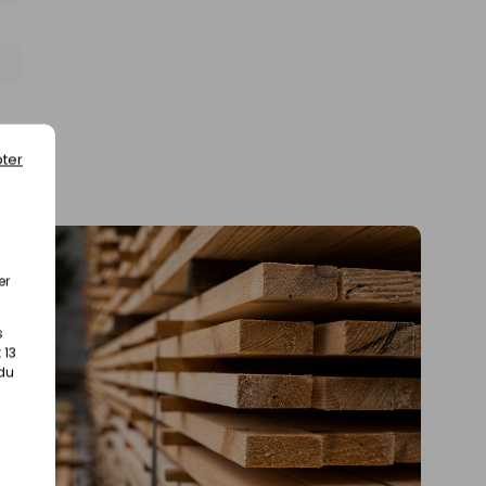
ter
er
s
 13
 du