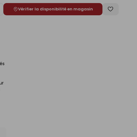
Vérifier la disponibilité en magasin
ugmenter
Enregistrer
e
comme
liste
nés
ur
a