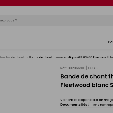
Po
Bandes de chant
Bande de chant thermoplastique ABS H3450 Fleetwood bl
Réf : 30286690
EGGER
Bande de chant t
s
Fleetwood blanc 
Voir prix et disponibilité en mag
Documents liés :
Fiche techniqu