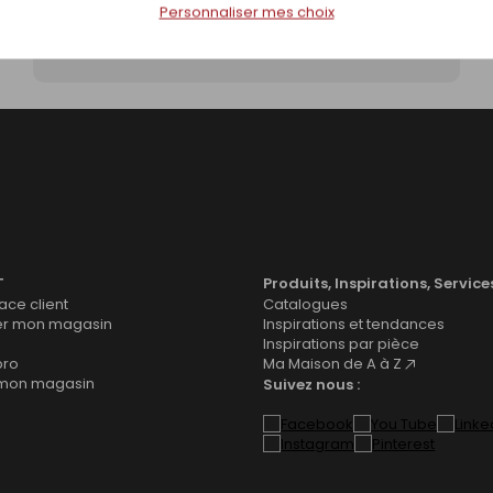
Personnaliser mes choix
Classement des bois massifs structuraux
T
Produits, Inspirations, Service
ce client
Catalogues
er mon magasin
Inspirations et tendances
Inspirations par pièce
pro
Ma Maison de A à Z
 mon magasin
Suivez nous :