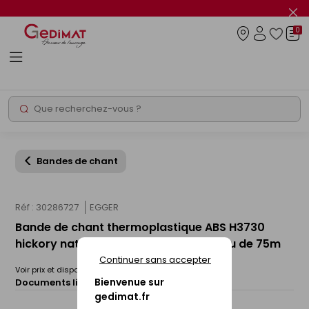
Panneau de gestion des cookies
Fer
le
0
flas
Connexio
info
Rechercher
Chantier express
Bandes de chant
Réf : 30286727
EGGER
Bande de chant thermoplastique ABS H3730
hickory naturel ST10 - 23x2mm rouleau de 75m
Continuer sans accepter
Voir prix et disponibilité en magasin
Bienvenue sur
Documents liés :
Fiche technique
gedimat.fr