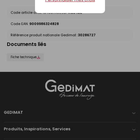
Code article chez le fournisseur :
1122422
Code EAN :
9009986324828
Référence produit nationale Gedimat :
30286727
Documents liés
Fiche technique
Gedimat
- AU COEUR DE L'OUVRAGE
GEDIMAT
Produits, Inspirations, Services