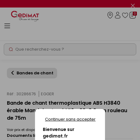
Panneau de gestion des cookies
Fer
le
0
flas
Connexio
info
Rechercher
Chantier express
Bandes de chant
Réf : 30286676
EGGER
Bande de chant thermoplastique ABS H3840
érable Mandal naturel ST9 - 23x0,8mm rouleau
de 75m
Continuer sans accepter
Bienvenue sur
Voir prix et disponibilité en magasin
Documents liés :
gedimat.fr
Fiche technique