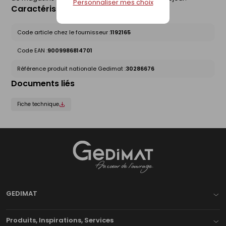
Personnaliser mes choix
Caractéristiques du produit
Code article chez le fournisseur :
1192165
Code EAN :
9009986814701
Référence produit nationale Gedimat :
30286676
Documents liés
Fiche technique
Gedimat
- AU COEUR DE L'OUVRAGE
GEDIMAT
Produits, Inspirations, Services