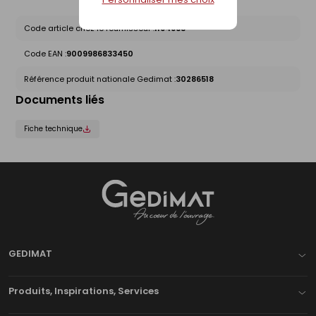
Code article chez le fournisseur :
1194963
Code EAN :
9009986833450
Référence produit nationale Gedimat :
30286518
Documents liés
Fiche technique
Gedimat
- AU COEUR DE L'OUVRAGE
GEDIMAT
Produits, Inspirations, Services