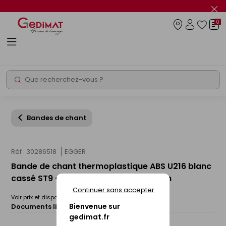
Panneau de gestion des cookies
Fer
le
0
flas
Connexio
info
Rechercher
Chantier express
Bandes de chant
Réf : 30286518
EGGER
Bande de chant thermoplastique ABS U216 blanc
cassé ST9 - 23x0,8mm rouleau de 75m
Continuer sans accepter
Voir prix et disponibilité en magasin
Bienvenue sur
Documents liés :
Fiche technique
gedimat.fr