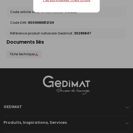
Code article chez le fournisseur :
1191836
Code EAN :
9009986812134
Référence produit nationale Gedimat :
30286847
Documents liés
Fiche technique
Gedimat
- AU COEUR DE L'OUVRAGE
GEDIMAT
Produits, Inspirations, Services