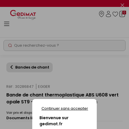
Panneau de gestion des cookies
Fer
le
0
flas
Connexio
info
Rechercher
Chantier express
Bandes de chant
Réf : 30286847
EGGER
Bande de chant thermoplastique ABS U608 vert
opale ST9 - 23x0,8mm rouleau de 75m
Continuer sans accepter
Voir prix et disponibilité en magasin
Bienvenue sur
Documents liés :
Fiche technique
gedimat.fr