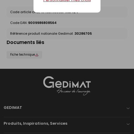
Code article chez le fournisseur :
1191424
Code EAN :
9009986808564
Référence produit nationale Gedimat :
30286705
Documents liés
Fiche technique
Gedimat
- AU COEUR DE L'OUVRAGE
GEDIMAT
Produits, Inspirations, Services