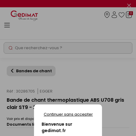
Panneau de gestion des cookies
Fer
le
0
flas
Connexio
info
Rechercher
Chantier express
Bandes de chant
Réf : 30286705
EGGER
Bande de chant thermoplastique ABS U708 gris
clair ST9 - 23x0,8mm rouleau de 75m
Continuer sans accepter
Voir prix et disponibilité en magasin
Bienvenue sur
Documents liés :
Fiche technique
gedimat.fr