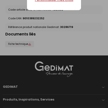
Code article chez le fournisseur :
1381899
Code EAN :
9010389232252
Référence produit nationale Gedimat :
30286719
Documents liés
Fiche technique
Gedimat
- AU COEUR DE L'OUVRAGE
GEDIMAT
Produits, Inspirations, Services