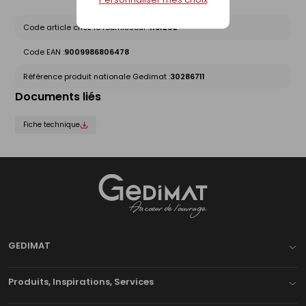
Code article chez le fournisseur :
1191202
Code EAN :
9009986806478
Référence produit nationale Gedimat :
30286711
Documents liés
Fiche technique
Gedimat
- AU COEUR DE L'OUVRAGE
GEDIMAT
Produits, Inspirations, Services