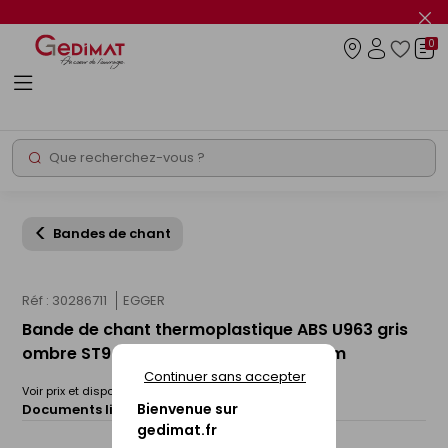
Panneau de gestion des cookies
Fer
le
0
flas
Connexio
info
Rechercher
Chantier express
Bandes de chant
Réf : 30286711
EGGER
Bande de chant thermoplastique ABS U963 gris
ombre ST9 - 23x0,8mm rouleau de 75m
Continuer sans accepter
Voir prix et disponibilité en magasin
Bienvenue sur
Documents liés :
Fiche technique
gedimat.fr