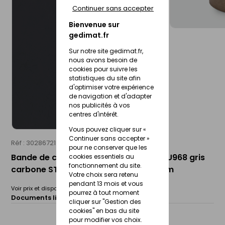
Continuer sans accepter
Bienvenue sur
gedimat.fr
Sur notre site gedimat.fr,
nous avons besoin de
cookies pour suivre les
statistiques du site afin
d'optimiser votre expérience
de navigation et d'adapter
nos publicités à vos
centres d'intérêt.
Vous pouvez cliquer sur «
Continuer sans accepter »
Réf : 30286721
EGGER
pour ne conserver que les
Bande de chant thermoplastique ABS U968 gris
cookies essentiels au
fonctionnement du site.
carbone ST9 - 23x2mm rouleau de 75m
Votre choix sera retenu
pendant 13 mois et vous
Voir prix et disponibilité en magasin
pourrez à tout moment
Documents liés :
Fiche technique
cliquer sur "Gestion des
cookies" en bas du site
pour modifier vos choix.