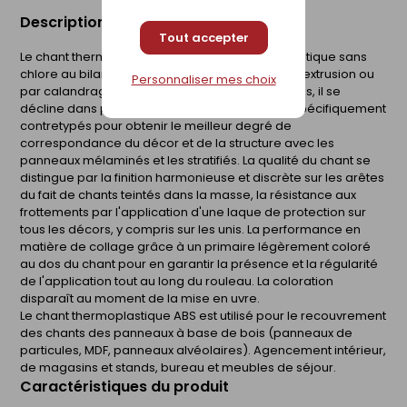
Description du produit
Tout accepter
Le chant thermoplastique ABS est un thermoplastique sans
chlore au bilan écologique positif. Fabriqué par extrusion ou
Personnaliser mes choix
par calandrage pour les épaisseurs les plus fines, il se
décline dans plusieurs largeurs et épaisseurs spécifiquement
contretypés pour obtenir le meilleur degré de
correspondance du décor et de la structure avec les
panneaux mélaminés et les stratifiés. La qualité du chant se
distingue par la finition harmonieuse et discrète sur les arêtes
du fait de chants teintés dans la masse, la résistance aux
frottements par l'application d'une laque de protection sur
tous les décors, y compris sur les unis. La performance en
matière de collage grâce à un primaire légèrement coloré
au dos du chant pour en garantir la présence et la régularité
de l'application tout au long du rouleau. La coloration
disparaît au moment de la mise en uvre.
Le chant thermoplastique ABS est utilisé pour le recouvrement
des chants des panneaux à base de bois (panneaux de
particules, MDF, panneaux alvéolaires). Agencement intérieur,
de magasins et stands, bureau et meubles de séjour.
Caractéristiques du produit