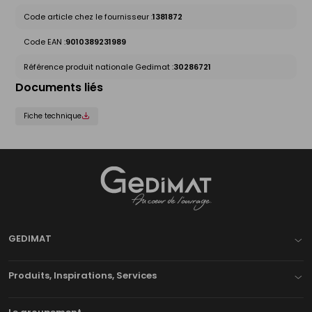
Code article chez le fournisseur :
1381872
Code EAN :
9010389231989
Référence produit nationale Gedimat :
30286721
Documents liés
Fiche technique
Gedimat
- AU COEUR DE L'OUVRAGE
GEDIMAT
Produits, Inspirations, Services