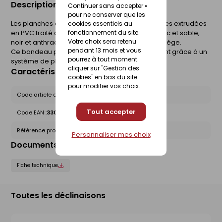
Description du produit
Continuer sans accepter »
pour ne conserver que les
Les planches de rive sont des planches cellulaires extrudées
cookies essentiels au
fonctionnement du site.
en PVC traité anti UV en 4 coloris différents (blanc et sable,
Votre choix sera retenu
noir et anthracite ) ou plaxées en finition chêne liège.
pendant 13 mois et vous
Ce bandeau permet l'habillage du débordement grâce à un
pourrez à tout moment
système de planche clouée sur la charpente.
cliquer sur "Gestion des
Caractéristiques du produit
cookies" en bas du site
pour modifier vos choix.
Code article chez le fournisseur :
C7B2254B
Tout accepter
Code EAN :
3309033063509
Référence produit nationale Gedimat :
30117236
Personnaliser mes choix
Documents liés
Fiche technique
Toutes les déclinaisons