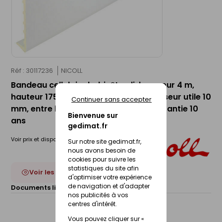
Réf : 30117236
NICOLL
Bandeau cellulaire belriv®tradi, longueur 4 m,
hauteur 175 mm, fine épaisseur, épaisseur utile 10
Continuer sans accepter
mm, entre bosselage 7 mm, blanc, garantie 10
Bienvenue sur
ans
gedimat.fr
Voir prix et disponibilité en magasin
Sur notre site gedimat.fr,
nous avons besoin de
cookies pour suivre les
statistiques du site afin
Voir les 18 déclinaisons
d'optimiser votre expérience
de navigation et d'adapter
Documents liés :
Fiche technique
nos publicités à vos
centres d'intérêt.
Vous pouvez cliquer sur «