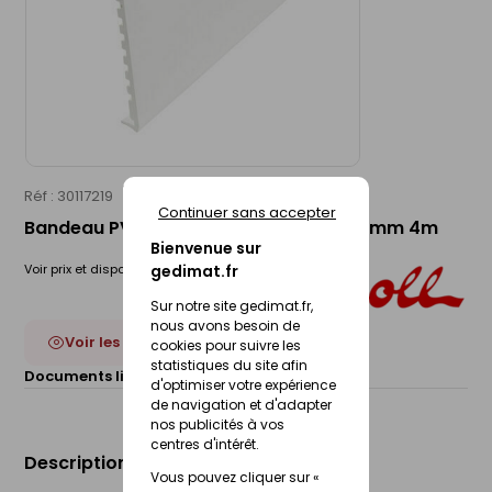
Réf : 30117219
NICOLL
Continuer sans accepter
Bandeau PVC cellulaire blanc - 400x15mm 4m
Bienvenue sur
gedimat.fr
Voir prix et disponibilité en magasin
Sur notre site gedimat.fr,
nous avons besoin de
Voir les 18 déclinaisons
cookies pour suivre les
statistiques du site afin
Documents liés :
Fiche technique
d'optimiser votre expérience
de navigation et d'adapter
nos publicités à vos
centres d'intérêt.
Description du produit
Vous pouvez cliquer sur «