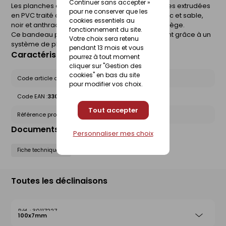
Continuer sans accepter »
Les planches de rive sont des planches cellulaires extrudées
pour ne conserver que les
en PVC traité anti UV en 4 coloris différents (blanc et sable,
cookies essentiels au
noir et anthracite ) ou plaxées en finition chêne liège.
fonctionnement du site.
Ce bandeau permet l'habillage du débordement grâce à un
Votre choix sera retenu
système de planche clouée sur la charpente.
pendant 13 mois et vous
Caractéristiques du produit
pourrez à tout moment
cliquer sur "Gestion des
cookies" en bas du site
Code article chez le fournisseur :
C15B404B
pour modifier vos choix.
Code EAN :
3309033064704
Tout accepter
Référence produit nationale Gedimat :
30117219
Documents liés
Personnaliser mes choix
Fiche technique
Toutes les déclinaisons
30117227
100x7mm