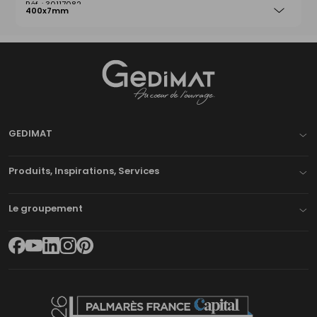
30117082
400x7mm
Gedimat
- AU COEUR DE L'OUVRAGE
GEDIMAT
Produits, Inspirations, Services
Le groupement