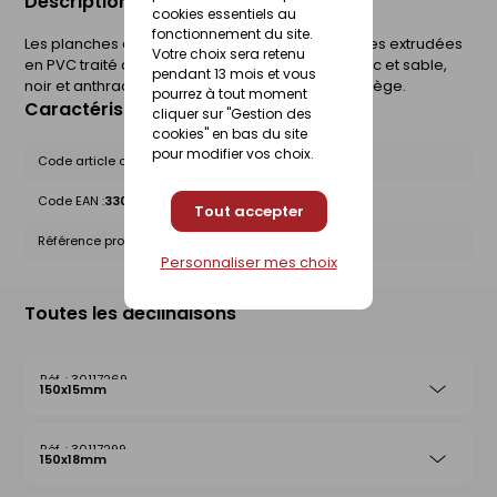
Description du produit
cookies essentiels au
fonctionnement du site.
Les planches de rive sont des planches cellulaires extrudées
Votre choix sera retenu
en PVC traité anti UV en 4 coloris différents (blanc et sable,
pendant 13 mois et vous
noir et anthracite ) ou plaxées en finition chêne liège.
pourrez à tout moment
Caractéristiques du produit
cliquer sur "Gestion des
cookies" en bas du site
pour modifier vos choix.
Code article chez le fournisseur :
C15B1754A
Code EAN :
3309033684407
Tout accepter
Référence produit nationale Gedimat :
30117271
Personnaliser mes choix
Toutes les déclinaisons
30117269
150x15mm
30117299
150x18mm