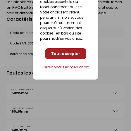
Les planches de rive sont des planches cellulaires extrudées
cookies essentiels au
fonctionnement du site.
en PVC traité anti UV en 4 coloris différents (blanc et sable,
Votre choix sera retenu
noir et anthracite ) ou plaxées en finition chêne liège.
pendant 13 mois et vous
Caractéristiques du produit
pourrez à tout moment
cliquer sur "Gestion des
Code article chez le fournisseur :
C15B2254A
cookies" en bas du site
pour modifier vos choix.
Code EAN :
3309033684605
Tout accepter
Référence produit nationale Gedimat :
30117275
Personnaliser mes choix
Toutes les déclinaisons
30117269
150x15mm
30117299
150x18mm
30117281
150x7mm