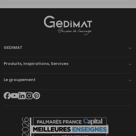
Gedimat
- AU COEUR DE L'OUVRAGE
GEDIMAT
Produits, Inspirations, Services
Le groupement