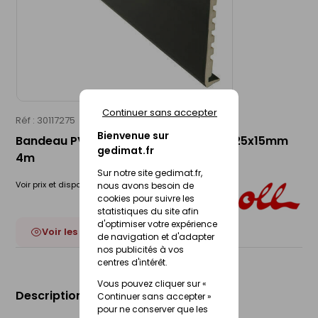
Continuer sans accepter
Réf : 30117275
NICOLL
Bienvenue sur
Bandeau PVC cellulaire anthracite - 225x15mm
gedimat.fr
4m
Sur notre site gedimat.fr,
Voir prix et disponibilité en magasin
nous avons besoin de
cookies pour suivre les
statistiques du site afin
d'optimiser votre expérience
Voir les 17 déclinaisons
de navigation et d'adapter
nos publicités à vos
centres d'intérêt.
Vous pouvez cliquer sur «
Description du produit
Continuer sans accepter »
pour ne conserver que les