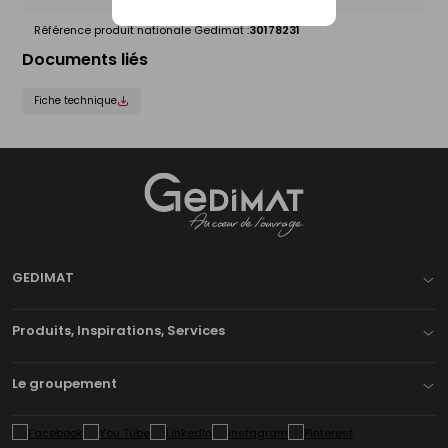
Référence produit nationale Gedimat :
30178231
Documents liés
Fiche technique
Gedimat
- AU COEUR DE L'OUVRAGE
GEDIMAT
Produits, Inspirations, Services
Le groupement