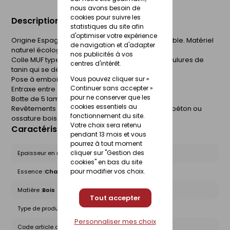
nous avons besoin de
cookies pour suivre les
Description du produit
statistiques du site afin
d'optimiser votre expérience
Origine Espagne. Classe 3. 1. Naturellement durable. Matériel
de navigation et d'adapter
naturel écologique et recyclable.
nos publicités à vos
Colle MUF type 1 norme EN301. Colle extérieur. Coulures de
centres d'intérêt.
tanin qui se délavent avec le temps.
Vous pouvez cliquer sur «
Pose à emboitement horizontale ou verticale.
Continuer sans accepter »
Entraxe entre appuis 60 cm.
pour ne conserver que les
Botte de 5 lames.
cookies essentiels au
Revêtements extérieurs sur parois maçonnées, béton ou
fonctionnement du site.
ossature bois.
Votre choix sera retenu
Caractéristiques du produit
pendant 13 mois et vous
pourrez à tout moment
cliquer sur "Gestion des
Epaisseur en mm :
21
cookies" en bas du site
pour modifier vos choix.
Essence :
Chataîgnier
Matière :
Bois
Tout accepter
Type de produit :
Bardage Bois
Personnaliser mes choix
Code article chez le fournisseur :
TFF 21X150 - F9