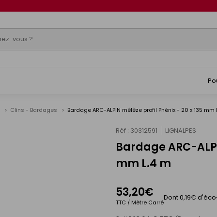
Po
e
Clins - Bardages
Bardage ARC-ALPIN mélèze profil Phénix - 20 x 135 mm 
Réf : 30312591
LIGNALPES
Bardage ARC-ALPIN
s
mm L.4 m
53,20€
Dont 0,19€ d'éco
TTC / Mètre Carré