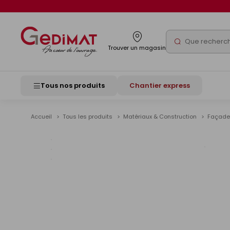
Panneau de gestion des cookies
Rechercher
Trouver un magasin
Tous nos produits
Chantier express
Accueil
Tous les produits
Matériaux & Construction
Façad
Voir
les
image