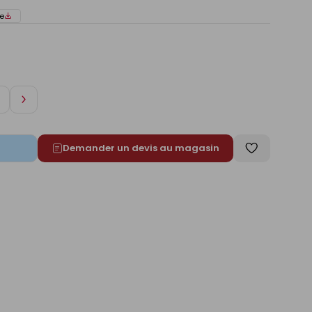
e
Augmenter
de
1
Demander un devis au magasin
Enregistrer
comme
liste