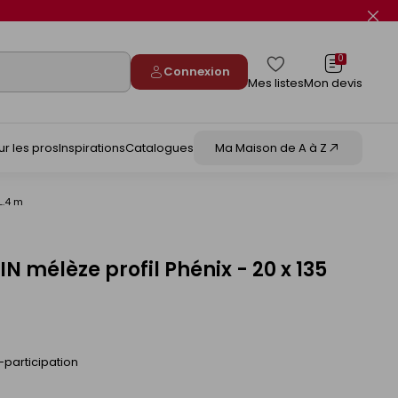
Fer
le
flas
info
0
Connexion
Mes listes
Mon devis
ur les pros
Inspirations
Catalogues
Ma Maison de A à Z
L.4 m
 mélèze profil Phénix - 20 x 135
-participation