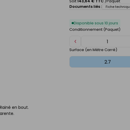
Soit
143,64 € TTC
/Paquet
Documents liés :
Fiche techniqu
Disponible sous 10 jours
Conditionnement (Paquet)
Diminuer
de
Surface (en Mètre Carré)
1
. Rainé en bout.
parente.