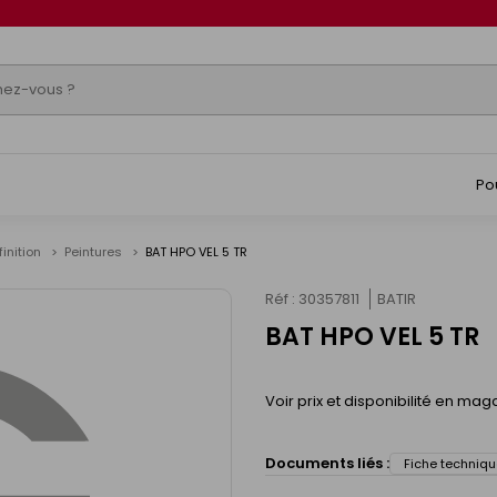
Po
finition
Peintures
BAT HPO VEL 5 TR
Réf : 30357811
BATIR
BAT HPO VEL 5 TR
Voir prix et disponibilité en mag
Documents liés :
Fiche techniqu