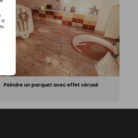
er
s
 13
 du
Peindre un parquet avec effet cérusé