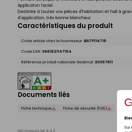
Applicaton faciel.
Destinée à toutes vos pièces d'habitation et hall à grand
d'application, très bonne blancheur.
Caractéristiques du produit
Code article chez le fournisseur :
BATP114715
Code EAN :
3661521147154
Référence produit nationale Gedimat :
30357811
Documents liés
Fiche technique
Fiche de sécurité (FdS)
Bie
Sur 
Ma maison de A à Z