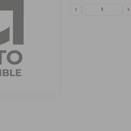
Diminuer
A
de
d
1
1
.