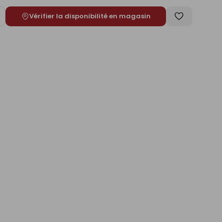
Vérifier la disponibilité en magasin
ugmenter
Enregistrer
e
comme
liste