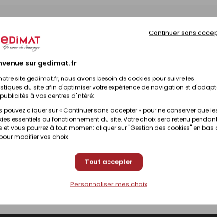
Continuer sans accep
nvenue sur gedimat.fr
notre site gedimat.fr, nous avons besoin de cookies pour suivre les
istiques du site afin d'optimiser votre expérience de navigation et d'adapt
publicités à vos centres d'intérêt.
 pouvez cliquer sur « Continuer sans accepter » pour ne conserver que le
ies essentiels au fonctionnement du site. Votre choix sera retenu pendant
 et vous pourrez à tout moment cliquer sur "Gestion des cookies" en bas
 pour modifier vos choix.
Tout accepter
Personnaliser mes choix
Fermer une mezzanine par une verrière