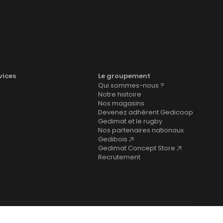
vices
Le groupement
Qui sommes-nous ?
Notre histoire
Nos magasins
Devenez adhérent Gedicoop
Gedimat et le rugby
Nos partenaires nationaux
Gedibois
Gedimat Concept Store
Recrutement
cookies