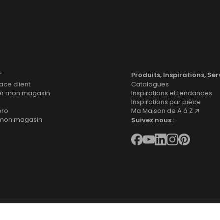
T
Produits, Inspirations, Ser
ce client
Catalogues
er mon magasin
Inspirations et tendances
Inspirations par pièce
pro
Ma Maison de A à Z
 mon magasin
Suivez nous :
 site
Mentions légales
Cookies
Déclaration d'accessibilité
Gestion des 