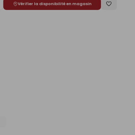
Vérifier la disponibilité en magasin
ugmenter
Enregistrer
e
comme
liste