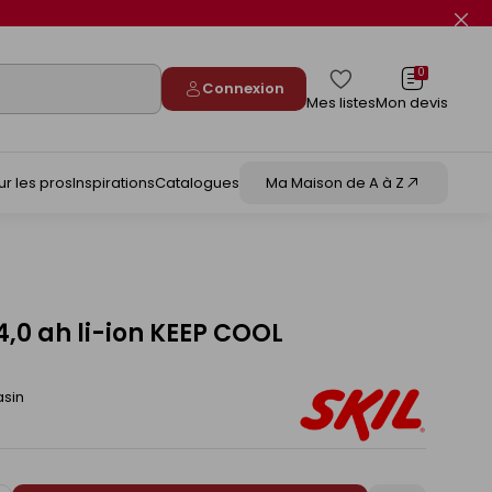
Fer
le
flas
info
0
Connexion
Mes listes
Mon devis
ur les pros
Inspirations
Catalogues
Ma Maison de A à Z
4,0 ah li-ion KEEP COOL
asin