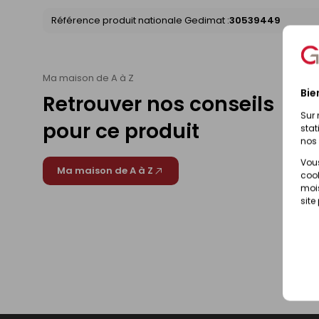
Référence produit nationale Gedimat :
30539449
Ma maison de A à Z
Bie
Retrouver nos conseils
Sur 
pour ce produit
stat
nos 
Vous
Ma maison de A à Z
cook
mois
site