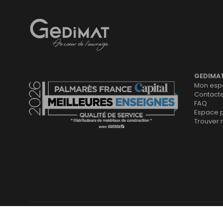
Gedimat
- AU COEUR DE L'OUVRAGE
GEDIMA
Mon espa
Contact
FAQ
Espace 
Trouver
Plan du