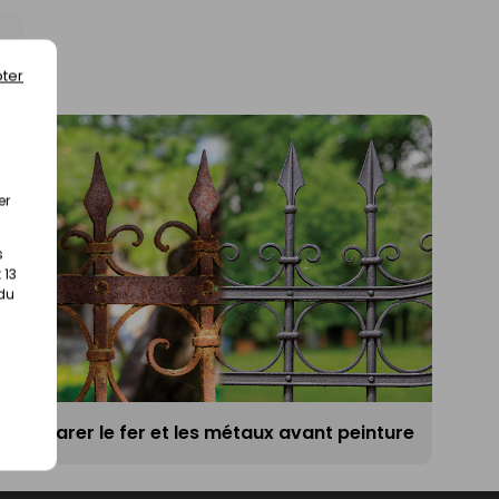
ter
er
s
 13
 du
Préparer le fer et les métaux avant peinture