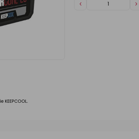
Diminuer
A
de
d
1
1
gie KEEPCOOL.