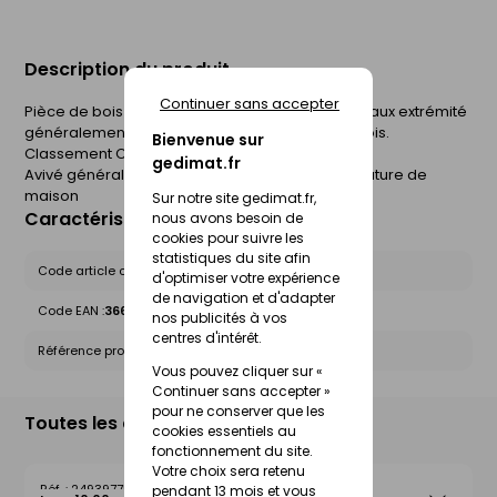
Description du produit
Continuer sans accepter
Pièce de bois assemblée par entures multiples aux extrémité
généralement utilisé en charpente et maison bois.
Bienvenue sur
Classement C24
gedimat.fr
Avivé généralement utilisé en charpente et ossature de
maison
Sur notre site gedimat.fr,
Caractéristiques du produit
nous avons besoin de
cookies pour suivre les
statistiques du site afin
Code article chez le fournisseur :
bma6016005001
d'optimiser votre expérience
de navigation et d'adapter
Code EAN :
3661927014142
nos publicités à vos
centres d'intérêt.
Référence produit nationale Gedimat :
24939577
Vous pouvez cliquer sur «
Continuer sans accepter »
pour ne conserver que les
Toutes les déclinaisons
cookies essentiels au
fonctionnement du site.
Votre choix sera retenu
24939775
pendant 13 mois et vous