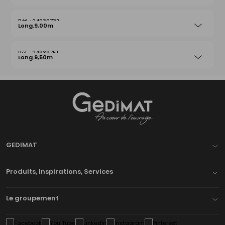
24939737
Long.9,00m
24939751
Long.9,50m
Gedimat
- AU COEUR DE L'OUVRAGE
GEDIMAT
Produits, Inspirations, Services
Le groupement