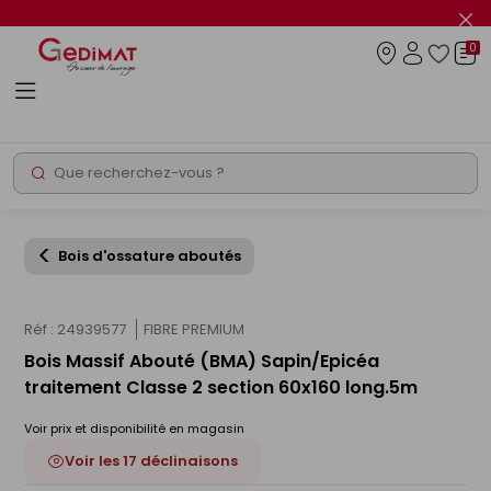
Panneau de gestion des cookies
Fer
le
0
flas
Connexio
info
Rechercher
Chantier express
Bois d'ossature aboutés
Réf : 24939577
FIBRE PREMIUM
Bois Massif Abouté (BMA) Sapin/Epicéa
traitement Classe 2 section 60x160 long.5m
Voir prix et disponibilité en magasin
Voir les 17 déclinaisons