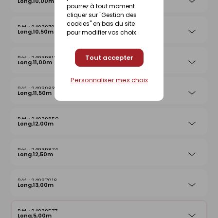
Long.10,00m
pourrez à tout moment
cliquer sur "Gestion des
cookies" en bas du site
24939799
Long.10,50m
pour modifier vos choix.
Tout accepter
24939812
Long.11,00m
Personnaliser mes choix
24939836
Long.11,50m
24939850
Long.12,00m
24939874
Long.12,50m
24937016
Long.13,00m
24939577
Long.5,00m