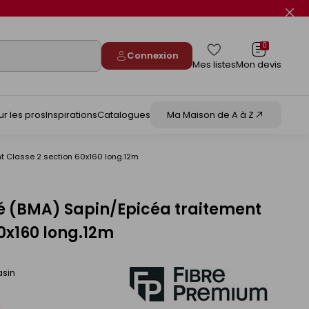
Fer
le
flas
info
0
Connexion
Mes listes
Mon devis
ur les pros
Inspirations
Catalogues
Ma Maison de A à Z
nt Classe 2 section 60x160 long.12m
é (BMA) Sapin/Epicéa traitement
60x160 long.12m
asin