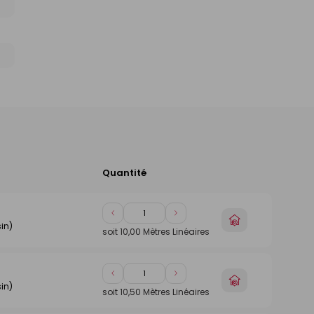
Quantité
Ajouter
au
panier
Diminuer
Augmenter
Choisir
in)
de
de
un
soit
10,00
Mètres Linéaires
1
1
magasin
Diminuer
Augmenter
Choisir
in)
de
de
un
soit
10,50
Mètres Linéaires
1
1
magasin