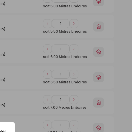
Diminuer
Augmenter
Choisir
in)
de
de
un
soit
5,00
Mètres Linéaires
1
1
magasin
Diminuer
Augmenter
Choisir
in)
de
de
un
soit
5,50
Mètres Linéaires
1
1
magasin
Diminuer
Augmenter
Choisir
in)
de
de
un
soit
6,00
Mètres Linéaires
1
1
magasin
Diminuer
Augmenter
Choisir
in)
de
de
un
soit
6,50
Mètres Linéaires
1
1
magasin
Diminuer
Augmenter
Choisir
in)
de
de
un
soit
7,00
Mètres Linéaires
1
1
magasin
Diminuer
Augmenter
Choisir
in)
ter