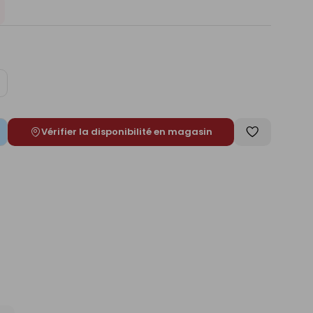
ugmenter
e
Vérifier la disponibilité en magasin
Enregistrer
comme
liste