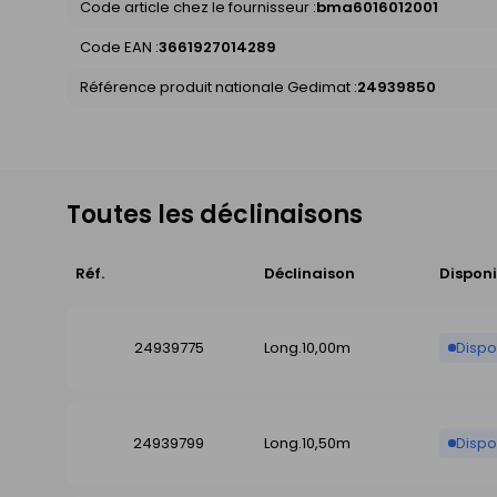
Code article chez le fournisseur :
bma6016012001
Code EAN :
3661927014289
Référence produit nationale Gedimat :
24939850
Toutes les déclinaisons
Réf.
Déclinaison
Disponi
24939775
Long.10,00m
Dispo
24939799
Long.10,50m
Dispo