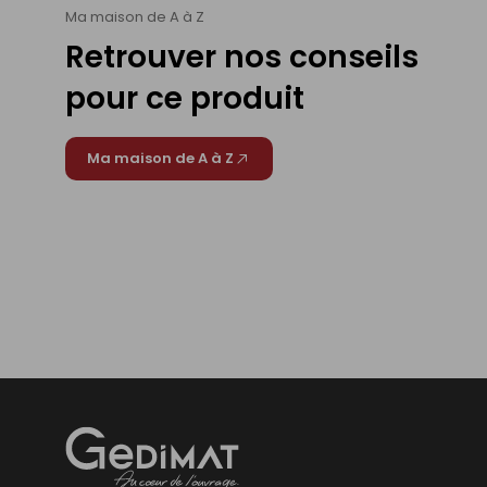
Ma maison de A à Z
Retrouver nos conseils
pour ce produit
Ma maison de A à Z
Gedimat
- AU COEUR DE L'OUVRAGE