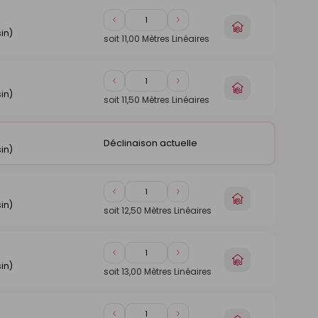
Diminuer
Augmenter
Choisir
in)
de
de
un
soit
11,00
Mètres Linéaires
1
1
magasin
Diminuer
Augmenter
Choisir
in)
de
de
un
soit
11,50
Mètres Linéaires
1
1
magasin
Déclinaison actuelle
in)
Diminuer
Augmenter
Choisir
in)
de
de
un
soit
12,50
Mètres Linéaires
1
1
magasin
Diminuer
Augmenter
Choisir
in)
de
de
un
soit
13,00
Mètres Linéaires
1
1
magasin