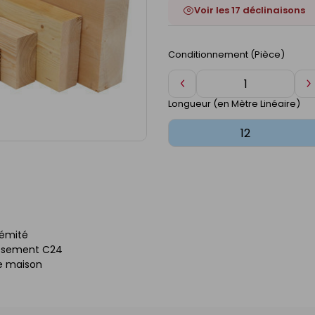
Voir les 17 déclinaisons
Conditionnement (Pièce)
Diminuer
A
de
d
Longueur (en Mètre Linéaire)
1
1
rémité
assement C24
de maison