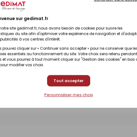
nvenue sur gedimat.fr
Prix en magasin
nibilité selon magasin
(contactez votre magas
notre site gedimat.fr, nous avons besoin de cookies pour suivre les
istiques du site afin d'optimiser votre expérience de navigation et d'adapt
publicités à vos centres d'intérêt.
Prix en magasin
nibilité selon magasin
 pouvez cliquer sur « Continuer sans accepter » pour ne conserver que le
(contactez votre magas
ies essentiels au fonctionnement du site. Votre choix sera retenu pendant
 et vous pourrez à tout moment cliquer sur "Gestion des cookies" en bas
 pour modifier vos choix.
Prix en magasin
nibilité selon magasin
(contactez votre magas
Tout accepter
Personnaliser mes choix
Prix en magasin
nibilité selon magasin
(contactez votre magas