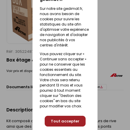
Sur notre site gedimat.fr,
nous avons besoin de
cookies pour suivre les
statistiques du site afin
d'optimiser votre expérience
de navigation et d'adapter
nos publicités à vos
centres d'intérêt.
Réf : 30522487
RECTOR
Vous pouvez cliquer sur «
Box étage & toit-terrasse
Continuer sans accepter »
pour ne conserver que les
cookies essentiels au
Voir prix et disponibilité en magasin
fonctionnement du site.
Votre choix sera retenu
pendant 13 mois et vous
Documents liés :
Fiche technique
Notice de pose
pourrez à tout moment
cliquer sur "Gestion des
cookies" en bas du site
pour modifier vos choix.
Description du produit
Kit composé de 11 rupteurs d'about et de 7 rupteurs de rive
Tout accepter
ainsi que des accessoires, pour le traitement des ponts