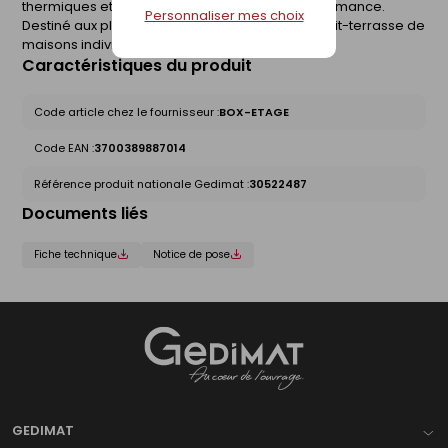
thermiques et garantie un haut niveau de performance.
Personnaliser mes choix
Destiné aux planchers Equatio à l'étage ou en toit-terrasse de
maisons individuelles.
Caractéristiques du produit
Code article chez le fournisseur :
BOX-ETAGE
Code EAN :
3700389887014
Référence produit nationale Gedimat :
30522487
Documents liés
Fiche technique
Notice de pose
Gedimat
- AU COEUR DE L'OUVRAGE
GEDIMAT