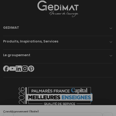
Gedimat
- AU COEUR DE L'OUVRAGE
GEDIMAT
Produits, Inspirations, Services
Le groupement
Conditionnement (Boite)