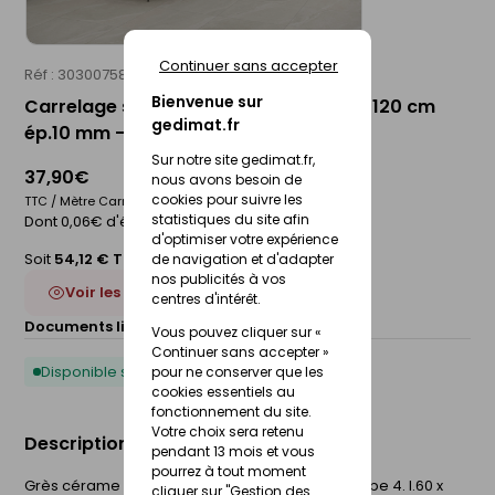
Continuer sans accepter
Réf : 30300758
STN
Bienvenue sur
Carrelage sol intérieur AUSTRAL - 60 x 120 cm
gedimat.fr
ép.10 mm - pearl
Sur notre site gedimat.fr,
37,90€
nous avons besoin de
cookies pour suivre les
TTC / Mètre Carré
statistiques du site afin
Dont 0,06€ d'éco-participation
d'optimiser votre expérience
Soit
54,12 € TTC
/Boite
de navigation et d'adapter
nos publicités à vos
Voir les 2 déclinaisons
centres d'intérêt.
Documents liés :
Fiche technique
Vous pouvez cliquer sur «
Continuer sans accepter »
Disponible sous 10 jours
pour ne conserver que les
cookies essentiels au
fonctionnement du site.
Votre choix sera retenu
Description du produit
pendant 13 mois et vous
pourrez à tout moment
Grès cérame émaillé. Aspect mat. Rectifié. Groupe 4. l.60 x
cliquer sur "Gestion des