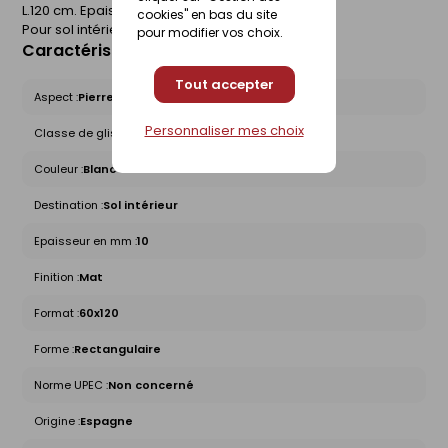
L.120 cm. Epaisseur 10 mm. Boîte de 1,428 m².
cookies" en bas du site
Pour sol intérieur.
pour modifier vos choix.
Caractéristiques du produit
Tout accepter
Aspect :
Pierre
Personnaliser mes choix
Classe de glissance (R) :
R9
Couleur :
Blanc
Destination :
Sol intérieur
Epaisseur en mm :
10
Finition :
Mat
Format :
60x120
Forme :
Rectangulaire
Norme UPEC :
Non concerné
Origine :
Espagne