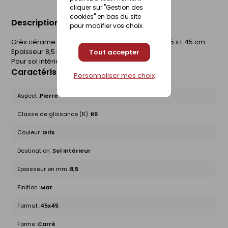
cliquer sur "Gestion des
cookies" en bas du site
Description du produit
pour modifier vos choix.
Grès cérame émaillé. Aspect mat dénuancé. l.45 x L.45 cm.
Epaisseur 8,5 mm. Boîte de 1,42 m².
Tout accepter
Pour sol intérieur.
Caractéristiques du produit
Personnaliser mes choix
Aspect :
Pierre
Classe de glissance (R) :
R9
Couleur :
Gris
Destination :
Sol intérieur
Epaisseur en mm :
8,5
Finition :
Mat
Format :
45x45
Forme :
Carré