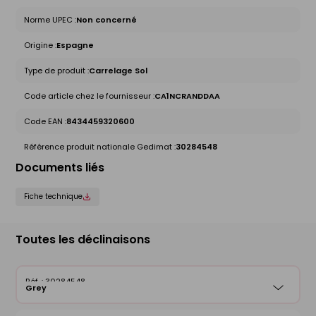
Norme UPEC :
Non concerné
Origine :
Espagne
Type de produit :
Carrelage Sol
Code article chez le fournisseur :
CA1NCRANDDAA
Code EAN :
8434459320600
Référence produit nationale Gedimat :
30284548
Documents liés
Fiche technique
Toutes les déclinaisons
30284548
Grey