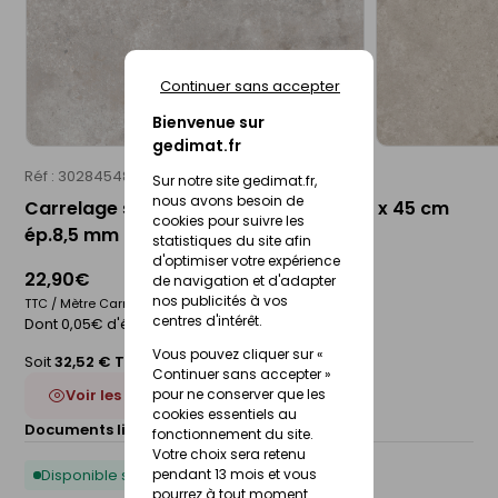
Continuer sans accepter
Bienvenue sur
gedimat.fr
Réf : 30284548
STN
Sur notre site gedimat.fr,
nous avons besoin de
Carrelage sol intérieur CRASSANA - 45 x 45 cm
cookies pour suivre les
ép.8,5 mm - grey
statistiques du site afin
d'optimiser votre expérience
22,90€
de navigation et d'adapter
nos publicités à vos
TTC / Mètre Carré
centres d'intérêt.
Dont 0,05€ d'éco-participation
Vous pouvez cliquer sur «
Soit
32,52 € TTC
/Boite
Continuer sans accepter »
Voir les 2 déclinaisons
pour ne conserver que les
cookies essentiels au
Documents liés :
Fiche technique
fonctionnement du site.
Votre choix sera retenu
Disponible sous 10 jours
pendant 13 mois et vous
pourrez à tout moment