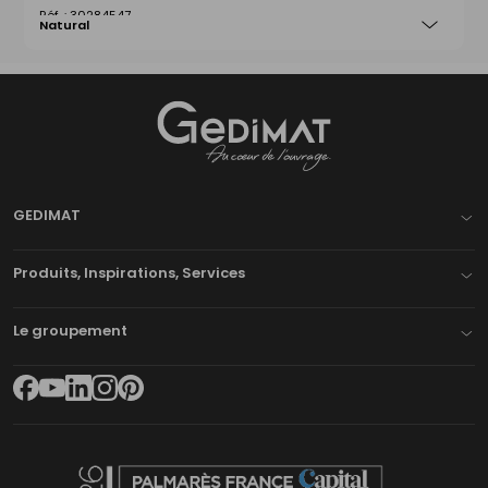
30284547
Natural
Gedimat
- AU COEUR DE L'OUVRAGE
GEDIMAT
Produits, Inspirations, Services
Le groupement