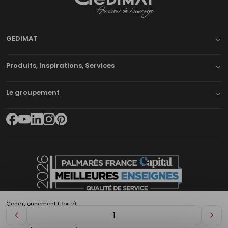
Gedimat
- AU COEUR DE L'OUVRAGE
GEDIMAT
Produits, Inspirations, Services
Le groupement
Conditionnement (Boite)
Diminuer
Aug