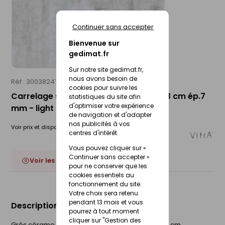
Continuer sans accepter
Bienvenue sur
gedimat.fr
Sur notre site gedimat.fr,
nous avons besoin de
Réf : 30038247
VITRA
cookies pour suivre les
Carrelage sol intérieur METRO - 33 x 33 cm ép.7
statistiques du site afin
d'optimiser votre expérience
mm - light grey
de navigation et d'adapter
nos publicités à vos
Voir prix et disponibilité en magasin
centres d'intérêt.
Vous pouvez cliquer sur «
Continuer sans accepter »
Voir les 3 déclinaisons
pour ne conserver que les
cookies essentiels au
fonctionnement du site.
Votre choix sera retenu
pendant 13 mois et vous
Description du produit
pourrez à tout moment
cliquer sur "Gestion des
Grès cérame émaillé. QB U2S P3 E3 C2. l.33 x L.33 cm.