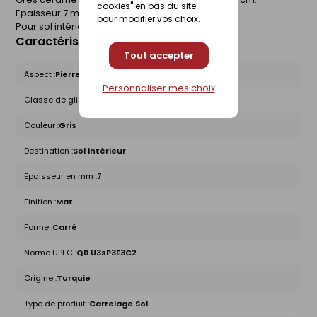
cookies" en bas du site
Epaisseur 7 mm. Boîte de 1 m².
pour modifier vos choix.
Pour sol intérieur.
Caractéristiques du produit
Tout accepter
Aspect :
Pierre
Personnaliser mes choix
Classe de glissance (R) :
R9
Couleur :
Gris
Destination :
Sol intérieur
Epaisseur en mm :
7
Finition :
Mat
Forme :
Carré
Norme UPEC :
QB U3sP3E3C2
Origine :
Turquie
Type de produit :
Carrelage Sol