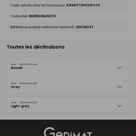
Code article chez le fournisseur :
K94507300001VTP
Code EAN :
8698109645370
Référence produit nationale Gedimat :
30038247
Toutes les déclinaisons
30038249
Basalt
30038248
Grey
30038247
Light grey