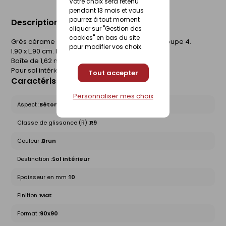
Votre choix sera retenu
pendant 13 mois et vous
pourrez à tout moment
Description du produit
cliquer sur "Gestion des
cookies" en bas du site
Grès cérame coloré dans la masse. Rectifié. Groupe 4.
pour modifier vos choix.
l.90 x L.90 cm. Epaisseur 10 mm.
Boîte de 1,62 m².
Pour sol intérieur.
Tout accepter
Caractéristiques du produit
Personnaliser mes choix
Aspect :
Béton
Classe de glissance (R) :
R9
Couleur :
Brun
Destination :
Sol intérieur
Epaisseur en mm :
10
Finition :
Mat
Format :
90x90