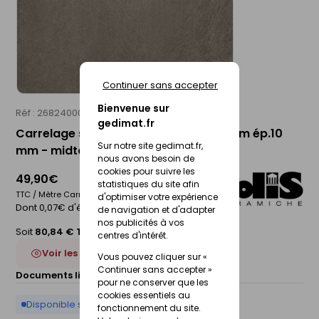
Continuer sans accepter
Bienvenue sur
Réf : 26824000
POLIS
gedimat.fr
Carrelage sol intérieur NYC - 90 x 90 cm ép.10
Sur notre site gedimat.fr,
mm - midtown
nous avons besoin de
cookies pour suivre les
49,90€
statistiques du site afin
TTC / Mètre Carré
d'optimiser votre expérience
Dont 0,07€ d'éco-participation
de navigation et d'adapter
nos publicités à vos
Soit
80,84 € TTC
/Boite
centres d'intérêt.
Voir les 5 déclinaisons
Vous pouvez cliquer sur «
Continuer sans accepter »
Documents liés :
Fiche technique
pour ne conserver que les
cookies essentiels au
Disponible sur commande
fonctionnement du site.