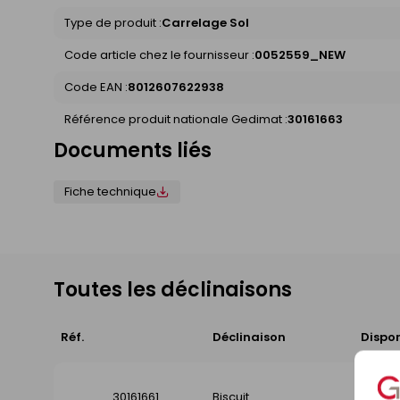
Type de produit :
Carrelage Sol
Code article chez le fournisseur :
0052559_NEW
Code EAN :
8012607622938
Référence produit nationale Gedimat :
30161663
Documents liés
Fiche technique
Toutes les déclinaisons
Réf.
Déclinaison
Dispon
30161661
Biscuit
Disp