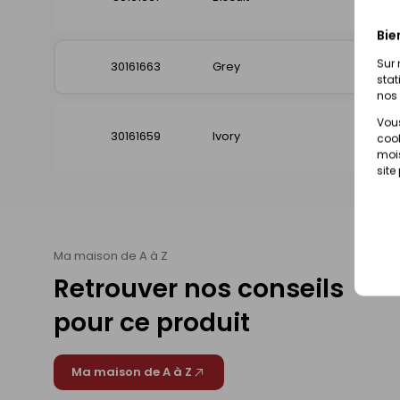
Bie
Sur 
30161663
Grey
Disp
stat
nos 
Vous
30161659
Ivory
Disp
cook
mois
site
Ma maison de A à Z
Retrouver nos conseils
pour ce produit
Ma maison de A à Z