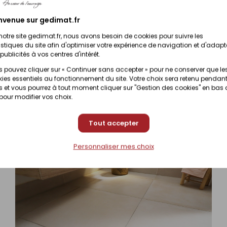
(contactez votre magasin
nvenue sur gedimat.fr
Prix en magasin
notre site gedimat.fr, nous avons besoin de cookies pour suivre les
onible sous 10 jours
(contactez votre magasin
istiques du site afin d'optimiser votre expérience de navigation et d'adapt
publicités à vos centres d'intérêt.
 pouvez cliquer sur « Continuer sans accepter » pour ne conserver que le
Prix en magasin
onible sous 10 jours
ies essentiels au fonctionnement du site. Votre choix sera retenu pendant
(contactez votre magasin
 et vous pourrez à tout moment cliquer sur "Gestion des cookies" en bas
 pour modifier vos choix.
Tout accepter
Personnaliser mes choix