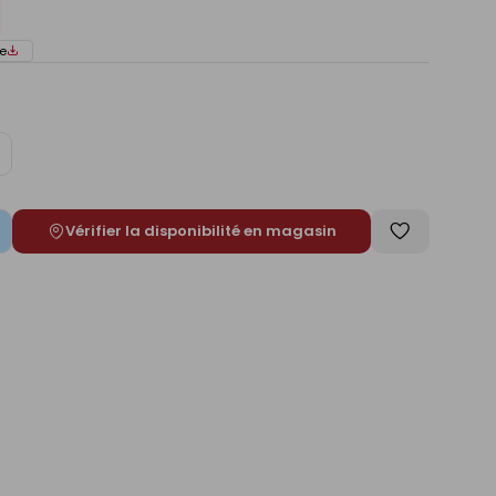
e
ugmenter
e
Vérifier la disponibilité en magasin
Enregistrer
comme
liste