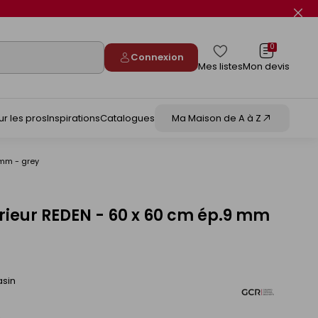
Fer
le
flas
info
0
Connexion
Mes listes
Mon devis
ur les pros
Inspirations
Catalogues
Ma Maison de A à Z
 mm - grey
érieur REDEN - 60 x 60 cm ép.9 mm
asin