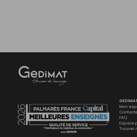
Gedimat
- AU COEUR DE L'OUVRAGE
GEDIMA
Mon espa
Contact
FAQ
Espace 
Trouver