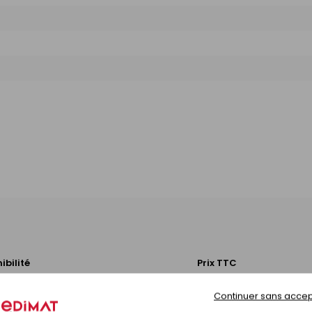
ibilité
Prix TTC
Continuer sans accep
Prix en magasin
onible sous 10 jours