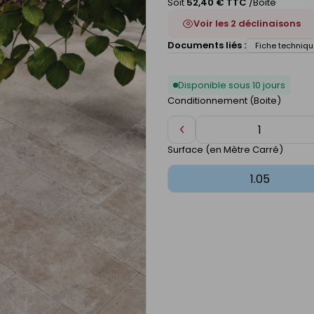
Soit
52,40 € TTC
/Boite
Voir les 2 déclinaisons
Documents liés :
Fiche techniqu
Disponible sous 10 jours
Conditionnement (Boite)
Diminuer
de
Surface (en Mètre Carré)
1