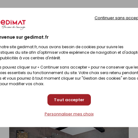
Continuer sans accep
nvenue sur gedimat.fr
sponibilité
Prix TTC
notre site gedimat.fr, nous avons besoin de cookies pour suivre les
istiques du site afin d'optimiser votre expérience de navigation et d'adapt
publicités à vos centres d'intérêt.
Disponible sous 10 jours
52,40 €
/
Bo
 pouvez cliquer sur « Continuer sans accepter » pour ne conserver que le
ies essentiels au fonctionnement du site. Votre choix sera retenu pendant
 et vous pourrez à tout moment cliquer sur "Gestion des cookies" en bas
52,40 €
/
Bo
Disponible sous 10 jours
 pour modifier vos choix.
Tout accepter
Personnaliser mes choix