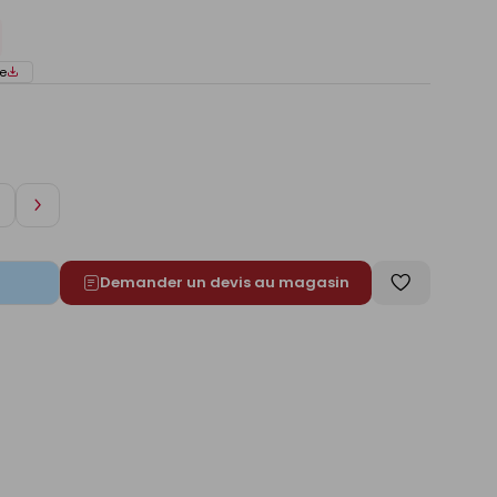
e
Augmenter
de
1
Demander un devis au magasin
Enregistrer
comme
liste