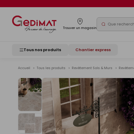
Panneau de gestion des cookies
Rechercher
Trouver un magasin
Tous nos produits
Chantier express
Accueil
Tous les produits
Revêtement Sols & Murs
Revêteme
Voir
les
images