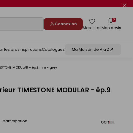
Fer
le
flas
info
0
Connexion
Mes listes
Mon devis
ur les pros
Inspirations
Catalogues
Ma Maison de A à Z
IMESTONE MODULAR - ép.9 mm - grey
érieur TIMESTONE MODULAR - ép.9
-participation