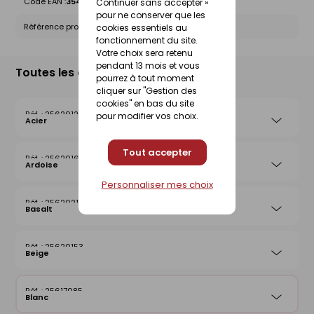
Code EAN :
3546380039164
Continuer sans accepter »
pour ne conserver que les
Référence produit nationale Gedimat :
25617085
cookies essentiels au
fonctionnement du site.
Votre choix sera retenu
pendant 13 mois et vous
Toutes les déclinaisons
pourrez à tout moment
cliquer sur "Gestion des
cookies" en bas du site
25620122
pour modifier vos choix.
Acier
Tout accepter
25620160
Ardoise
Personnaliser mes choix
25620214
Basalt
25620153
Beige
25617085
Blanc