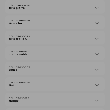
25620320
Gris pierre
25620238
Gris silex
25620252
Gris trafic A
25620146
Jaune sable
25620207
Lauze
25620290
Noir
25620139
Nuage