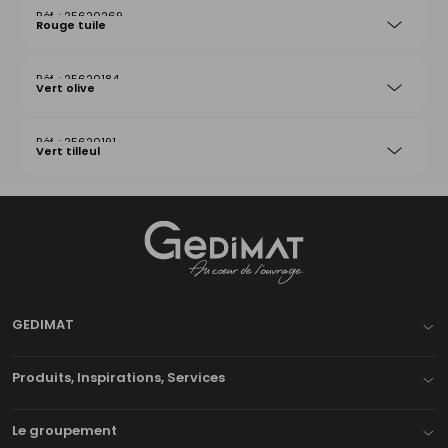
25620269
Rouge tuile
25620184
Vert olive
25620191
Vert tilleul
Gedimat
- AU COEUR DE L'OUVRAGE
GEDIMAT
Produits, Inspirations, Services
Le groupement