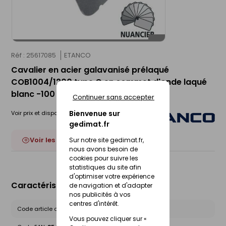
Réf : 25617085
ETANCO
Cavalier en acier galavanisé prélaqué
COB1004/1200 type C en sommet d'onde laqué
blanc -100 pièces
Continuer sans accepter
Bienvenue sur
Voir prix et disponibilité en magasin
gedimat.fr
Voir les 22 déclinaisons
Sur notre site gedimat.fr,
nous avons besoin de
cookies pour suivre les
statistiques du site afin
d'optimiser votre expérience
Caractéristiques du produit
de navigation et d'adapter
nos publicités à vos
centres d'intérêt.
Code article chez le fournisseur :
110930235
Vous pouvez cliquer sur «