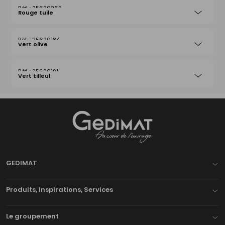
25620269
Rouge tuile
25620184
Vert olive
25620191
Vert tilleul
Gedimat
- AU COEUR DE L'OUVRAGE
GEDIMAT
Produits, Inspirations, Services
Le groupement