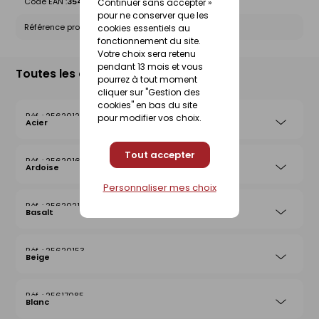
Code EAN :
3546380007477
Continuer sans accepter »
pour ne conserver que les
Référence produit nationale Gedimat :
25620283
cookies essentiels au
fonctionnement du site.
Votre choix sera retenu
pendant 13 mois et vous
Toutes les déclinaisons
pourrez à tout moment
cliquer sur "Gestion des
cookies" en bas du site
25620122
pour modifier vos choix.
Acier
Tout accepter
25620160
Ardoise
Personnaliser mes choix
25620214
Basalt
25620153
Beige
25617085
Blanc