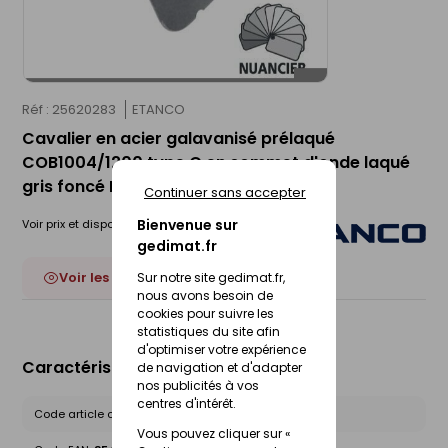
Réf : 25620283
ETANCO
Cavalier en acier galavanisé prélaqué
COB1004/1200 type C en sommet d'onde laqué
gris foncé RAL 9002 - 100 pièces
Continuer sans accepter
Bienvenue sur
Voir prix et disponibilité en magasin
gedimat.fr
Voir les 22 déclinaisons
Sur notre site gedimat.fr,
nous avons besoin de
cookies pour suivre les
statistiques du site afin
d'optimiser votre expérience
Caractéristiques du produit
de navigation et d'adapter
nos publicités à vos
centres d'intérêt.
Code article chez le fournisseur :
110930042
Vous pouvez cliquer sur «