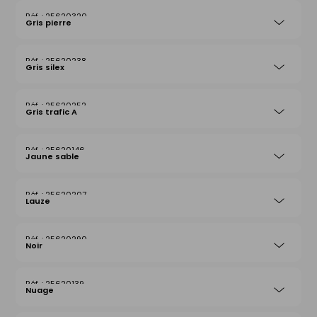
25620320
Gris pierre
25620238
Gris silex
25620252
Gris trafic A
25620146
Jaune sable
25620207
Lauze
25620290
Noir
25620139
Nuage