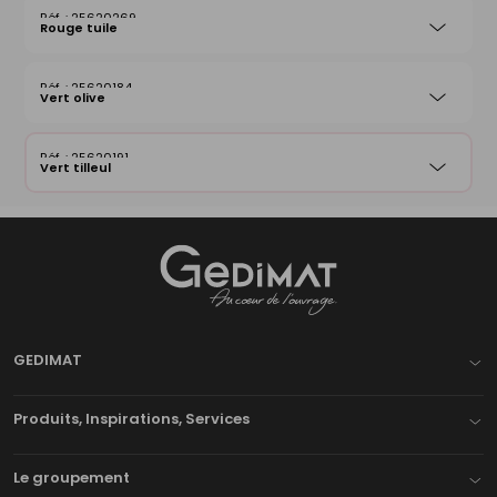
25620269
Rouge tuile
25620184
Vert olive
25620191
Vert tilleul
Gedimat
- AU COEUR DE L'OUVRAGE
GEDIMAT
Produits, Inspirations, Services
Le groupement