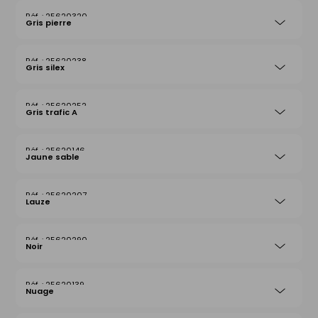
25620320
Gris pierre
25620238
Gris silex
25620252
Gris trafic A
25620146
Jaune sable
25620207
Lauze
25620290
Noir
25620139
Nuage