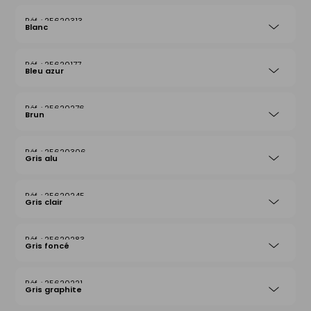
25620313
Blanc
25620177
Bleu azur
25620276
Brun
25620306
Gris alu
25620245
Gris clair
25620283
Gris foncé
25620221
Gris graphite