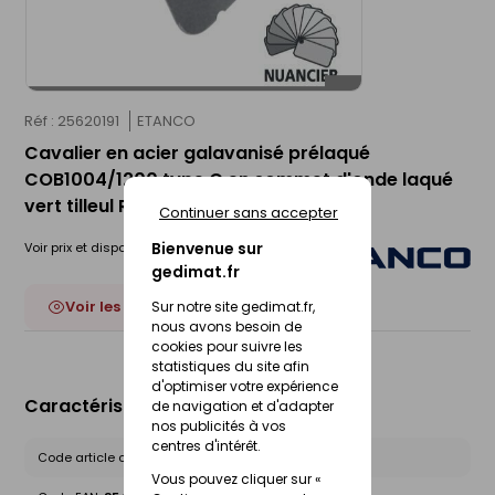
Réf : 25620191
ETANCO
Cavalier en acier galavanisé prélaqué
COB1004/1200 type C en sommet d'onde laqué
vert tilleul RAL 6021 - 100 pièces
Continuer sans accepter
Bienvenue sur
Voir prix et disponibilité en magasin
gedimat.fr
Voir les 22 déclinaisons
Sur notre site gedimat.fr,
nous avons besoin de
cookies pour suivre les
statistiques du site afin
d'optimiser votre expérience
Caractéristiques du produit
de navigation et d'adapter
nos publicités à vos
centres d'intérêt.
Code article chez le fournisseur :
110930055
Vous pouvez cliquer sur «