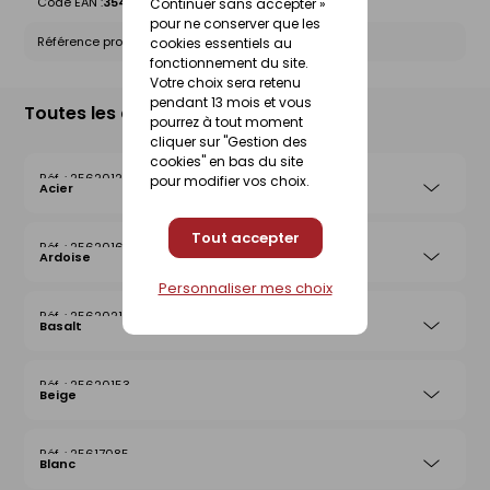
Code EAN :
3546380007514
Continuer sans accepter »
pour ne conserver que les
Référence produit nationale Gedimat :
25620191
cookies essentiels au
fonctionnement du site.
Votre choix sera retenu
pendant 13 mois et vous
Toutes les déclinaisons
pourrez à tout moment
cliquer sur "Gestion des
cookies" en bas du site
25620122
pour modifier vos choix.
Acier
Tout accepter
25620160
Ardoise
Personnaliser mes choix
25620214
Basalt
25620153
Beige
25617085
Blanc