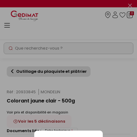
Panneau de gestion des cookies
Fer
le
0
flas
Connexio
info
Rechercher
Chantier express
Outillage du plaquiste et plâtrier
Réf : 20933845
MONDELIN
Colorant jaune clair - 500g
Voir prix et disponibilité en magasin
Voir les 5 déclinaisons
Documents liés :
Fiche technique