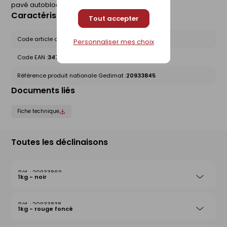
pavé autobloquant.
Caractéristiques du produit
Tout accepter
Code article chez le fournisseur :
302530
Personnaliser mes choix
Code EAN :
3479133025308
Référence produit nationale Gedimat :
20933845
Documents liés
Fiche technique
Toutes les déclinaisons
20933869
1kg - noir
20933838
1kg - rouge foncé