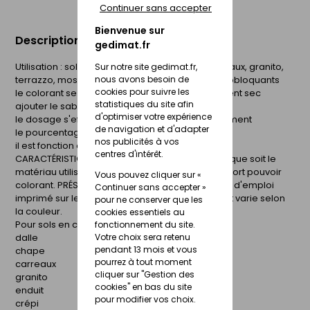
Continuer sans accepter
Bienvenue sur
Description du produit
gedimat.fr
Utilisation : sols en ciment, dalles, chapes, carreaux, granito,
Sur notre site gedimat.fr,
terrazzo, mosaïques, enduits, crépis, pavés autobloquants
nous avons besoin de
cookies pour suivre les
le colorant se mélange impérativement au ciment sec
statistiques du site afin
ajouter le sable, l'eau en dernier
d'optimiser votre expérience
le dosage s'effectue au poids par rapport au ciment
de navigation et d'adapter
le pourcentage va de 1 à 6 %
nos publicités à vos
il est fonction de la teinte désirée
centres d'intérêt.
CARACTÉRISTIQUES : la couleur reste stable quelque soit le
matériau utilisé, grande diversité de couleurs à fort pouvoir
Vous pouvez cliquer sur «
colorant. PRÉSENTATION : flacon plastique, mode d'emploi
Continuer sans accepter »
imprimé sur le packaging, la densité du colorant varie selon
pour ne conserver que les
la couleur.
cookies essentiels au
Pour sols en ciment
fonctionnement du site.
dalle
Votre choix sera retenu
pendant 13 mois et vous
chape
pourrez à tout moment
carreaux
cliquer sur "Gestion des
granito
cookies" en bas du site
enduit
pour modifier vos choix.
crépi