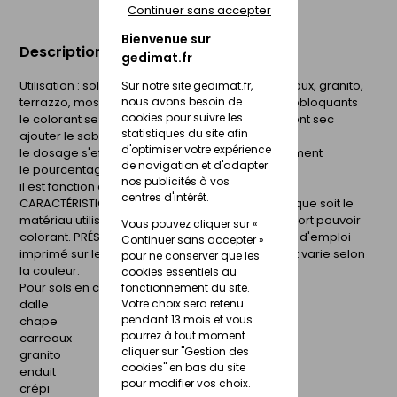
Continuer sans accepter
Bienvenue sur
Description du produit
gedimat.fr
Utilisation : sols en ciment, dalles, chapes, carreaux, granito,
Sur notre site gedimat.fr,
terrazzo, mosaïques, enduits, crépis, pavés autobloquants
nous avons besoin de
cookies pour suivre les
le colorant se mélange impérativement au ciment sec
statistiques du site afin
ajouter le sable, l'eau en dernier
d'optimiser votre expérience
le dosage s'effectue au poids par rapport au ciment
de navigation et d'adapter
le pourcentage va de 1 à 6 %
nos publicités à vos
il est fonction de la teinte désirée
centres d'intérêt.
CARACTÉRISTIQUES : la couleur reste stable quelque soit le
matériau utilisé, grande diversité de couleurs à fort pouvoir
Vous pouvez cliquer sur «
colorant. PRÉSENTATION : flacon plastique, mode d'emploi
Continuer sans accepter »
imprimé sur le packaging, la densité du colorant varie selon
pour ne conserver que les
la couleur.
cookies essentiels au
Pour sols en ciment
fonctionnement du site.
dalle
Votre choix sera retenu
pendant 13 mois et vous
chape
pourrez à tout moment
carreaux
cliquer sur "Gestion des
granito
cookies" en bas du site
enduit
pour modifier vos choix.
crépi