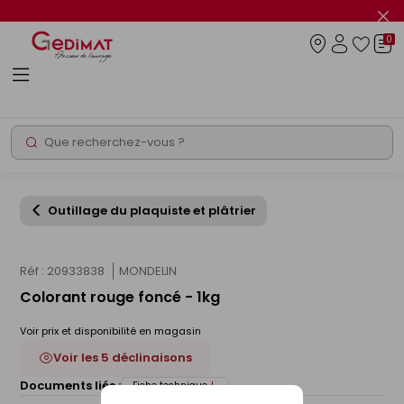
Panneau de gestion des cookies
Fer
le
0
flas
Connexio
info
Rechercher
Chantier express
Outillage du plaquiste et plâtrier
Réf : 20933838
MONDELIN
Colorant rouge foncé - 1kg
Voir prix et disponibilité en magasin
Voir les 5 déclinaisons
Documents liés :
Fiche technique