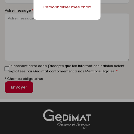
Personnaliser mes choix
Votre message
En cochant cette case, j'accepte que les informations saisies soient
exploitées par Gedimat conformément à nos
Mentions légales
.
* Champs obligatoires
Envoyer
Gedimat
- AU COEUR DE L'OUVRAGE