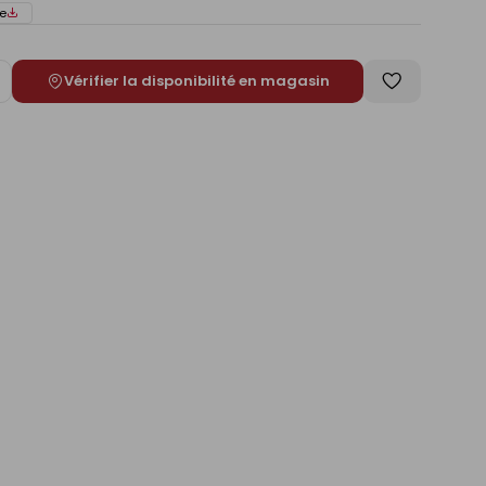
e
Vérifier la disponibilité en magasin
ugmenter
Enregistrer
e
comme
liste