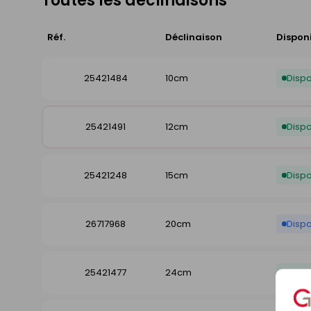
Toutes les déclinaisons
Réf.
Déclinaison
Disponi
25421484
10cm
Dispo
25421491
12cm
Dispo
25421248
15cm
Dispo
26717968
20cm
Disp
25421477
24cm
Dispo