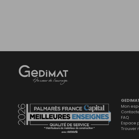
Gedimat
- AU COEUR DE L'OUVRAGE
GEDIMA
Mon espa
Contact
FAQ
Espace 
Trouver