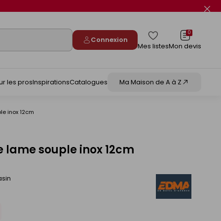
Fer
le
flas
info
0
Connexion
Mes listes
Mon devis
ur les pros
Inspirations
Catalogues
Ma Maison de A à Z
le inox 12cm
e lame souple inox 12cm
asin