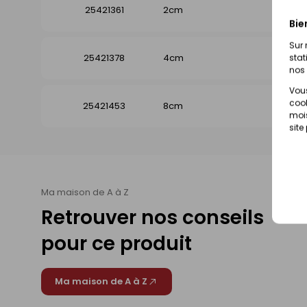
25421361
2cm
Disp
Bie
Sur 
25421378
4cm
Dispo
stat
nos 
Vous
cook
25421453
8cm
Dispo
mois
site
Ma maison de A à Z
Retrouver nos conseils
pour ce produit
Ma maison de A à Z