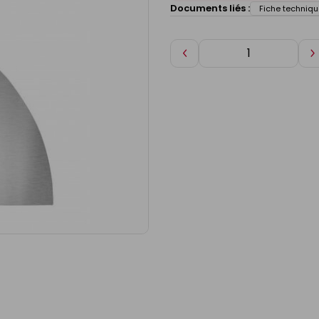
Documents liés :
Fiche techniqu
Diminuer
A
de
d
1
1