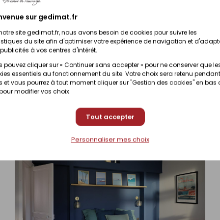
Prix en magasin
onible sur commande
(contactez votre magas
nvenue sur gedimat.fr
notre site gedimat.fr, nous avons besoin de cookies pour suivre les
Prix en magasin
nible sous 10 jours
istiques du site afin d'optimiser votre expérience de navigation et d'adapt
(contactez votre magas
publicités à vos centres d'intérêt.
 pouvez cliquer sur « Continuer sans accepter » pour ne conserver que le
Prix en magasin
ies essentiels au fonctionnement du site. Votre choix sera retenu pendant
nible sous 10 jours
(contactez votre magas
 et vous pourrez à tout moment cliquer sur "Gestion des cookies" en bas
 pour modifier vos choix.
Tout accepter
Personnaliser mes choix