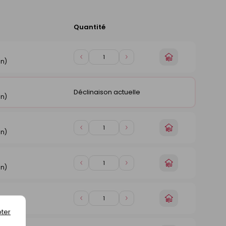
Quantité
Ajouter
au
panier
Choisir
Diminuer
Augmenter
in)
un
de
de
magasin
1
1
Déclinaison actuelle
in)
Choisir
Diminuer
Augmenter
in)
un
de
de
magasin
1
1
Choisir
Diminuer
Augmenter
in)
un
de
de
magasin
1
1
Choisir
Diminuer
Augmenter
in)
un
de
de
ter
magasin
1
1