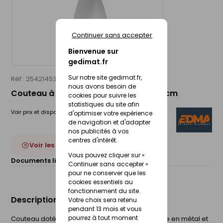
Continuer sans accepter
Bienvenue sur
gedimat.fr
Sur notre site gedimat.fr,
Réf : 25421453
EDMA
nous avons besoin de
Couteau à enduire lame souple inox 8cm
cookies pour suivre les
statistiques du site afin
Voir prix et disponibilité en magasin
d'optimiser votre expérience
de navigation et d'adapter
nos publicités à vos
centres d'intérêt.
Voir les 8 déclinaisons
Vous pouvez cliquer sur «
Documents liés :
Fiche technique
Continuer sans accepter »
pour ne conserver que les
cookies essentiels au
fonctionnement du site.
Description du produit
Votre choix sera retenu
pendant 13 mois et vous
pourrez à tout moment
Couteau doté d'un manche bi-matière avec tête en métal et