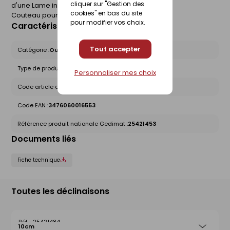
cliquer sur "Gestion des
d'une Lame inox. Finition miroir.
cookies" en bas du site
Couteau pour plaquiste.
pour modifier vos choix.
Caractéristiques du produit
Tout accepter
Catégorie :
Outils de pose et finition
Type de produit :
Couteaux - Platoir
Personnaliser mes choix
Code article chez le fournisseur :
165555
Code EAN :
3476060016553
Référence produit nationale Gedimat :
25421453
Documents liés
Fiche technique
Toutes les déclinaisons
25421484
10cm