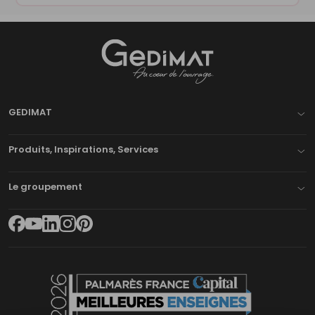
Gedimat
- AU COEUR DE L'OUVRAGE
GEDIMAT
Produits, Inspirations, Services
Le groupement