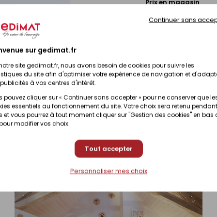
Prix en magasin
onible sur commande
(contactez votre magas
Continuer sans accep
Prix en magasin
nibilité selon magasin
(contactez votre magas
nvenue sur gedimat.fr
notre site gedimat.fr, nous avons besoin de cookies pour suivre les
Prix en magasin
nibilité selon magasin
istiques du site afin d'optimiser votre expérience de navigation et d'adapt
(contactez votre magas
publicités à vos centres d'intérêt.
 pouvez cliquer sur « Continuer sans accepter » pour ne conserver que le
Prix en magasin
ies essentiels au fonctionnement du site. Votre choix sera retenu pendant
nibilité selon magasin
(contactez votre magas
 et vous pourrez à tout moment cliquer sur "Gestion des cookies" en bas
 pour modifier vos choix.
Tout accepter
Personnaliser mes choix