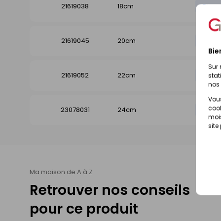
21619038
18cm
Disp
21619045
20cm
Dispo
Bie
Sur 
21619052
22cm
Dispo
stat
nos 
Vous
cook
23078031
24cm
Dispo
mois
site
Ma maison de A à Z
Retrouver nos conseils
pour ce produit