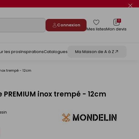
Fer
le
flas
info
0
Connexion
Mes listes
Mon devis
ur les pros
Inspirations
Catalogues
Ma Maison de A à Z
nox trempé - 12cm
e PREMIUM inox trempé - 12cm
asin