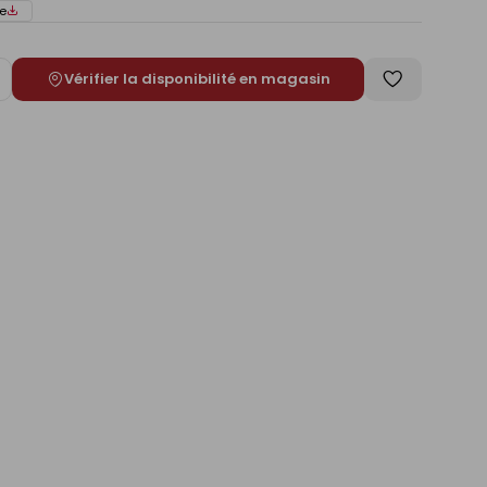
e
Vérifier la disponibilité en magasin
ugmenter
Enregistrer
e
comme
liste