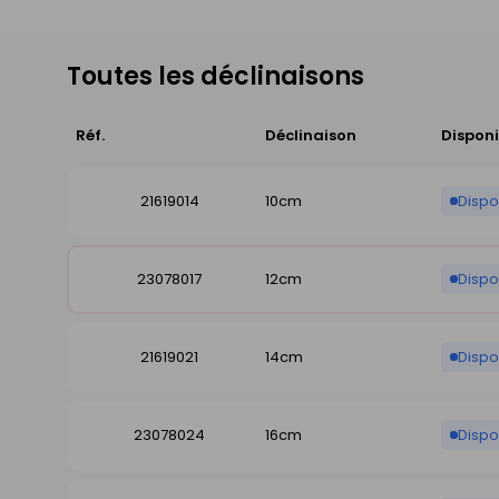
Toutes les déclinaisons
Réf.
Déclinaison
Disponi
21619014
10cm
Dispo
23078017
12cm
Disp
21619021
14cm
Disp
23078024
16cm
Dispo