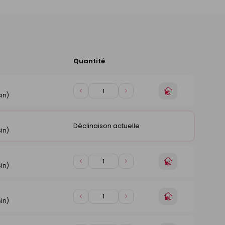
Quantité
Ajouter
au
panier
Choisir
Diminuer
Augmenter
in)
un
de
de
magasin
1
1
Déclinaison actuelle
in)
Choisir
Diminuer
Augmenter
in)
un
de
de
magasin
1
1
Choisir
Diminuer
Augmenter
in)
un
de
de
magasin
1
1