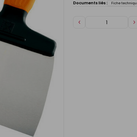
Documents liés :
Fiche techniqu
Diminuer
A
de
d
1
1