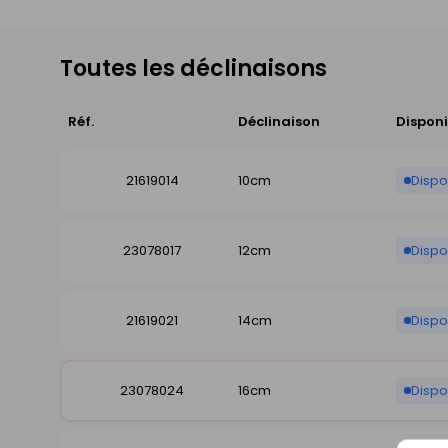
Toutes les déclinaisons
Réf.
Déclinaison
Disponi
21619014
10cm
Dispo
23078017
12cm
Disp
21619021
14cm
Disp
23078024
16cm
Dispo