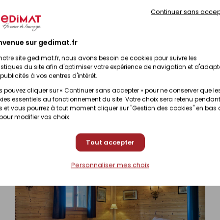
Prix en magasin
onible sur commande
(contactez votre magas
Continuer sans accep
Prix en magasin
nibilité selon magasin
nvenue sur gedimat.fr
(contactez votre magas
notre site gedimat.fr, nous avons besoin de cookies pour suivre les
istiques du site afin d'optimiser votre expérience de navigation et d'adapt
Prix en magasin
nibilité selon magasin
publicités à vos centres d'intérêt.
(contactez votre magas
 pouvez cliquer sur « Continuer sans accepter » pour ne conserver que le
ies essentiels au fonctionnement du site. Votre choix sera retenu pendant
Prix en magasin
 et vous pourrez à tout moment cliquer sur "Gestion des cookies" en bas
nibilité selon magasin
(contactez votre magas
 pour modifier vos choix.
Tout accepter
Personnaliser mes choix