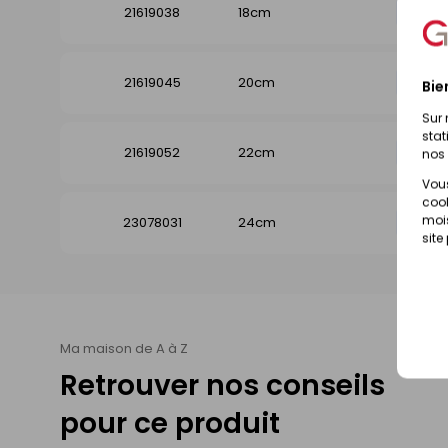
21619038
18cm
Disp
21619045
20cm
Dispo
Bie
Sur 
stat
21619052
22cm
Dispo
nos 
Vous
cook
mois
23078031
24cm
Dispo
site
Ma maison de A à Z
Retrouver nos conseils
pour ce produit