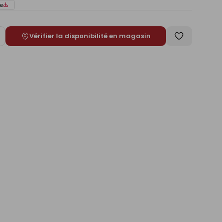
e
Vérifier la disponibilité en magasin
ugmenter
Enregistrer
e
comme
liste