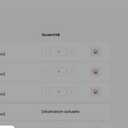
Quantité
Ajouter
au
panier
Choisir
Diminuer
Augmenter
in)
un
de
de
magasin
1
1
Choisir
Diminuer
Augmenter
in)
un
de
de
magasin
1
1
Choisir
Diminuer
Augmenter
in)
un
de
de
magasin
1
1
Déclinaison actuelle
in)