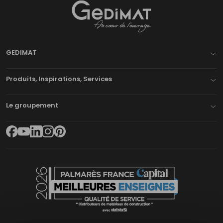
Gedimat
- AU COEUR DE L'OUVRAGE
GEDIMAT
Produits, Inspirations, Services
Le groupement