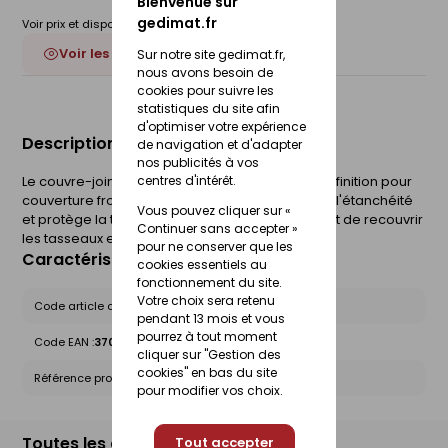
Bienvenue sur
gedimat.fr
Voir prix et disponibilité en magasin
Voir les 6 déclinaisons
Sur notre site gedimat.fr,
nous avons besoin de
cookies pour suivre les
statistiques du site afin
d'optimiser votre expérience
Description du produit
de navigation et d'adapter
nos publicités à vos
centres d'intérêt.
Le couvre-joint de VMZINC est un accessoire de finition pour
couverture froide en zinc à tasseaux, qui assure l'étanchéité
Vous pouvez cliquer sur «
et protège la toiture des eaux pluviales. Il permet de recouvrir
Continuer sans accepter »
les tasseaux entre deux bacs.
pour ne conserver que les
Caractéristiques du produit
cookies essentiels au
fonctionnement du site.
Votre choix sera retenu
Code article chez le fournisseur :
220008309
pendant 13 mois et vous
pourrez à tout moment
Code EAN :
3700346443543
cliquer sur "Gestion des
cookies" en bas du site
Référence produit nationale Gedimat :
26477985
pour modifier vos choix.
Toutes les déclinaisons
Tout accepter