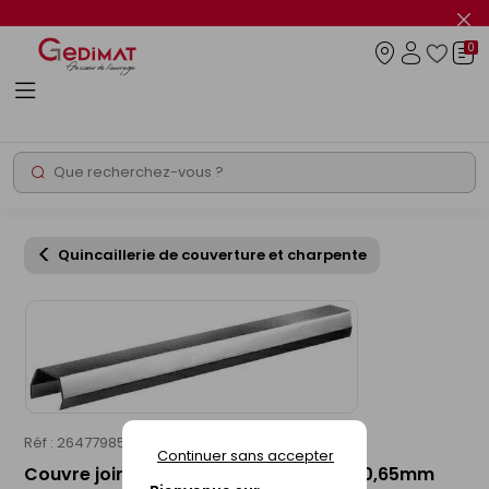
Panneau de gestion des cookies
Fer
le
0
flas
Connexio
info
Rechercher
Chantier express
Quincaillerie de couverture et charpente
Réf : 26477985
Continuer sans accepter
Couvre joint anthra-zinc - 2000x100x0,65mm